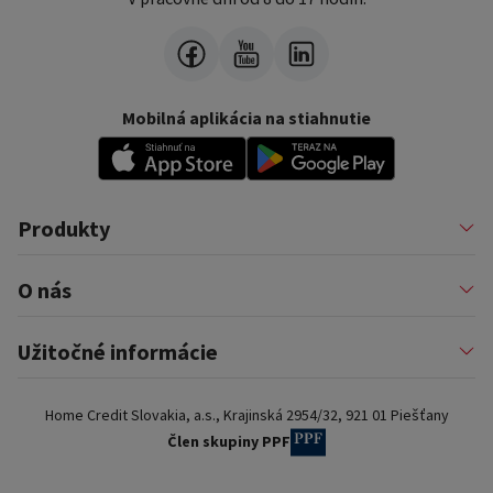
Mobilná aplikácia na stiahnutie
Produkty
Pôžičky
O nás
Financovanie podnikateľov
Konsolidácia
Nákup na splátky a karty
Profil firmy
Užitočné informácie
Auto na splátky
Pomáhame
Prenájom zariadenia
Kariéra
Poistenie a doplnkové služby
Dôležité informácie
Najčastejšie internetové podvody
Home Credit Slovakia, a.s., Krajinská 2954/32, 921 01 Piešťany
Blog
Najčastejšie otázky
Pre partnerov
Dokumenty na stiahnutie
Člen skupiny PPF
Kontakty a pobočky
Slovník pojmov
Ochrana osobných údajov