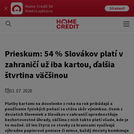
Home Credit SK
Stiahnuť
Mobilná aplikácia
Otvo
Zavr
Prieskum: 54 % Slovákov platí v
zahraničí už iba kartou, ďalšia
štvrtina väčšinou
01. 07. 2026
Platby kartami na dovolenke z roka na rok pribúdajú a
používanie fyzických peňazí sa stáva skôr výnimkou. Osem z
desiatich Sloveniek a Slovákov v zahraničí uprednostňuje
bezhotovostné úhrady, väčšina z nich takto platí všade, kde je
to možné. Už len štyria zo stovky za hranicami využívajú
výhradne papierové peniaze či mince, každý desiaty kombinuje