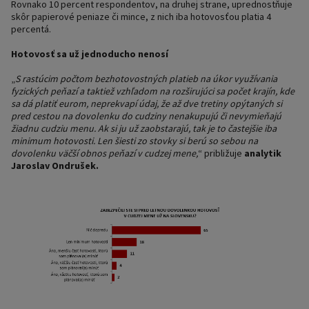
Rovnako 10 percent respondentov, na druhej strane, uprednostňuje
skôr papierové peniaze či mince, z nich iba hotovosťou platia 4
percentá.
Hotovosť sa už jednoducho nenosí
„
S rastúcim počtom bezhotovostných platieb na úkor využívania
fyzických peňazí a taktiež vzhľadom na rozširujúci sa počet krajín, kde
sa dá platiť eurom, neprekvapí údaj, že až dve tretiny opýtaných si
pred cestou na dovolenku do cudziny nenakupujú či nevymieňajú
žiadnu cudziu menu. Ak si ju už zaobstarajú, tak je to častejšie iba
minimum hotovosti. Len šiesti zo stovky si berú so sebou na
dovolenku väčší obnos peňazí v cudzej mene,
“ približuje
analytik
Jaroslav Ondrušek.