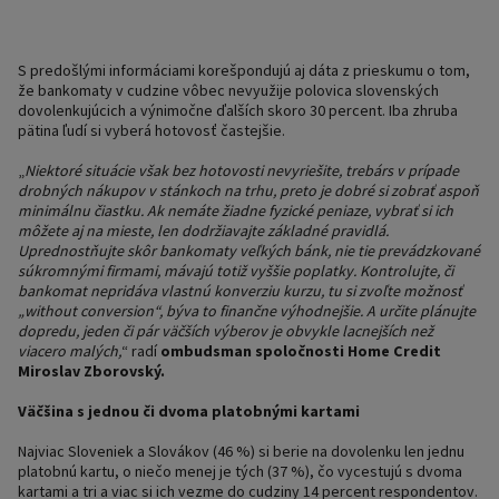
S predošlými informáciami korešpondujú aj dáta z prieskumu o tom,
že bankomaty v cudzine vôbec nevyužije polovica slovenských
dovolenkujúcich a výnimočne ďalších skoro 30 percent. Iba zhruba
pätina ľudí si vyberá hotovosť častejšie.
„
Niektoré situácie však bez hotovosti nevyriešite, trebárs v prípade
drobných nákupov v stánkoch na trhu, preto je dobré si zobrať aspoň
minimálnu čiastku. Ak nemáte žiadne fyzické peniaze, vybrať si ich
môžete aj na mieste, len dodržiavajte základné pravidlá.
Uprednostňujte skôr bankomaty veľkých bánk, nie tie prevádzkované
súkromnými firmami, mávajú totiž vyššie poplatky. Kontrolujte, či
bankomat nepridáva vlastnú konverziu kurzu, tu si zvoľte možnosť
„without conversion“, býva to finančne výhodnejšie. A určite plánujte
dopredu, jeden či pár väčších výberov je obvykle lacnejších než
viacero malých,
“ radí
ombudsman spoločnosti Home Credit
Miroslav Zborovský.
Väčšina s jednou či dvoma platobnými kartami
Najviac Sloveniek a Slovákov (46 %) si berie na dovolenku len jednu
platobnú kartu, o niečo menej je tých (37 %), čo vycestujú s dvoma
kartami a tri a viac si ich vezme do cudziny 14 percent respondentov.