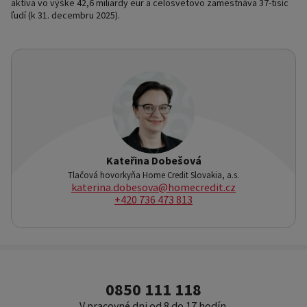
aktíva vo výške 42,6 miliardy eur a celosvetovo zamestnáva 37-tisíc
ľudí (k 31. decembru 2025).
Kateřina Dobešová
Tlačová hovorkyňa Home Credit Slovakia, a.s.
katerina.dobesova@homecredit.cz
+420 736 473 813
0850 111 118
V pracovné dni od 8 do 17 hodín.