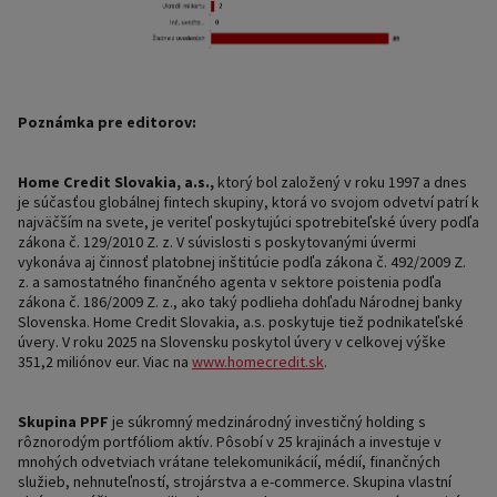
Poznámka pre editorov:
Home Credit Slovakia, a.s.,
ktorý bol založený v roku 1997 a dnes
je súčasťou globálnej fintech skupiny, ktorá vo svojom odvetví patrí k
najväčším na svete, je veriteľ poskytujúci spotrebiteľské úvery podľa
zákona č. 129/2010 Z. z. V súvislosti s poskytovanými úvermi
vykonáva aj činnosť platobnej inštitúcie podľa zákona č. 492/2009 Z.
z. a samostatného finančného agenta v sektore poistenia podľa
zákona č. 186/2009 Z. z., ako taký podlieha dohľadu Národnej banky
Slovenska. Home Credit Slovakia, a.s. poskytuje tiež podnikateľské
úvery. V roku 2025 na Slovensku poskytol úvery v celkovej výške
351,2 miliónov eur. Viac na
www.homecredit.sk
.
Skupina PPF
je súkromný medzinárodný investičný holding s
rôznorodým portfóliom aktív. Pôsobí v 25 krajinách a investuje v
mnohých odvetviach vrátane telekomunikácií, médií, finančných
služieb, nehnuteľností, strojárstva a e-commerce. Skupina vlastní