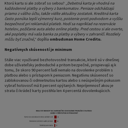
Ktorú kartu si ale zobrať so sebou? „
Debetná karta je vhodná na
každodenné platby a výbery z bankomatov. Peniaze odchádzajú
priamo z vášho účtu, takže vidíte aktuálny zostatok. Kreditná karta
často ponúka lepší výmenný kurz, poistenie proti podvodom a vyššiu
bezpečnosť pri reklamácii platieb. Hodí sa napríklad na rezervácie
hotelov, požičanie auta alebo online platby. Pred cestou si ale overte,
aké poplatky má vaša banka za platby a výbery v zahraničí. Rozdiely
môžu byť značné
,“ dopĺňa
ombudsman Home Creditu.
Negatívnych skúseností je minimum
Stále viac využívané bezhotovostné transakcie, ktoré sú v dnešnej
dobe užívateľsky jednoduché a pritom bezpečné, prispievajú aj k
tomu, že skoro 90 percent ľudí nemalo na dovolenke problém s
platbou alebo s prístupom k peniazom. Negatívnu skúsenosť so
zablokovanou či odmietnutou kartou alebo s neúspešným pokusom
vybrať hotovosť má 8 percent opýtaných. Nepríjemnosť akou je
strata či krádež karty postihla len 4 percentá dovolenkujúcich.