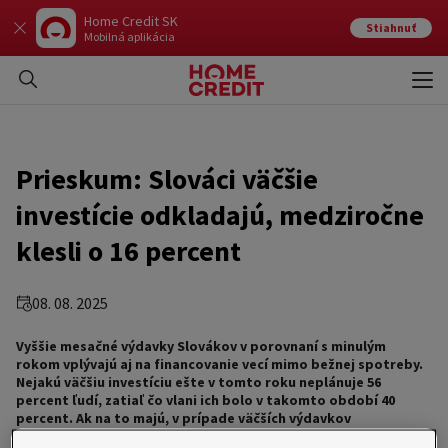
Home Credit SK
Stiahnuť
Mobilná aplikácia
Otvo
Zavr
Prieskum: Slováci väčšie
investície odkladajú, medziročne
klesli o 16 percent
08. 08. 2025
Vyššie mesačné výdavky Slovákov v porovnaní s minulým
rokom vplývajú aj na financovanie vecí mimo bežnej spotreby.
Nejakú väčšiu investíciu ešte v tomto roku neplánuje 56
percent ľudí, zatiaľ čo vlani ich bolo v takomto období 40
percent. Ak na to majú, v prípade väčších výdavkov
najčastejšie spomínajú rekonštrukciu nehnuteľnosti, na ktorú