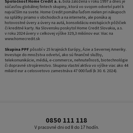
Spoločnosť Home Credit a. s.
bola založená v roku 1997 a dnes je
súčasťou globálnej fintech skupiny, ktorá vo svojom odvetví patrí k
najväčším na svete. Home Credit pomáha ľuďom nielen pri nákupoch
na splátky priamo v obchodoch a na internete, ale ponúka aj
hotovostné úvery a úvery na autá, konsolidáciu existujúcich pôžičiek
či kreditné karty. Na Slovensku poskytol Home Credit Slovakia, a.s.
v roku 2024 úvery v celkovej výške 329,3 miliónov eur. Viac na
www.homecredit.sk
Skupina PPF
pôsobí v 25 krajinách Európy, Ázie a Severnej Ameriky.
Investuje do množstva odvetví, ako sú finančné služby,
telekomunikácie, médiá, e-commerce, nehnuteľnosti, biotechnológie
či dopravné strojárenstvo. Skupina vlastní aktíva vo výške viac ako 44
miliárd eur a celosvetovo zamestnáva 47 000 ľudí (k 30. 6. 2024).
0850 111 118
V pracovné dni od 8 do 17 hodín.