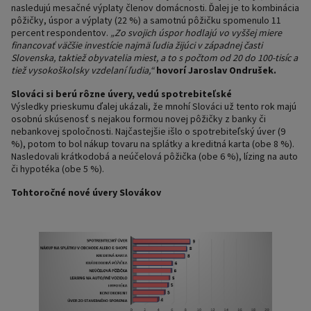
nasledujú mesačné výplaty členov domácnosti. Ďalej je to kombinácia
pôžičky, úspor a výplaty (22 %) a samotnú pôžičku spomenulo 11
percent respondentov.
„Zo svojich úspor hodlajú vo vyššej miere
financovať väčšie investície najmä ľudia žijúci v západnej časti
Slovenska, taktiež obyvatelia miest, a to s počtom od 20 do 100-tisíc a
tiež vysokoškolsky vzdelaní ľudia,“
hovorí Jaroslav Ondrušek.
Slováci si berú rôzne úvery, vedú spotrebiteľské
Výsledky prieskumu ďalej ukázali, že mnohí Slováci už tento rok majú
osobnú skúsenosť s nejakou formou novej pôžičky z banky či
nebankovej spoločnosti. Najčastejšie išlo o spotrebiteľský úver (9
%), potom to bol nákup tovaru na splátky a kreditná karta (obe 8 %).
Nasledovali krátkodobá a neúčelová pôžička (obe 6 %), lízing na auto
či hypotéka (obe 5 %).
Tohtoročné nové úvery Slovákov