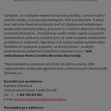
V prípade, že zvažujete nejakú formu novej pôžičky, v prvom rade si
položte otázku, či ju naozaj potrebujete. Tiež si premyslite, či nie je
úver nad vaše finančné možnosti. Keď už stojíte pred definitívnym
podpísaním úverovej zmluvy, preverte si, či máte k dispozícii všetky
potrebné informácie.
„Podstatné je vedieť všetko najmä o presných
podmienkach splácania a zistiť si aj to, čo robiť v prípade nečakaného
problému so splácaním. Napríklad, či je možný odklad splátok alebo
flexibilita ich splácania, prípadne, na druhej strane – za akých
podmienok by prebiehalo predčasné splatenie úveru,“
radí
ombudsman Home Creditu Miroslav Zborovský.
*Reprezentatívny prieskum od 2.6 do 5.6 2025 na vzorke 1000
respondentov realizovala agentúra Ipsos, exkluzívne pre Home Credit
Slovakia, a.s.
Kontakt pre novinárov:
Kateřina Dobešová
Tisková mluvčí Home Credit ČR a SR
Tel.:
+ 420 736 473 813
E-mail:
katerina.dobesova@homecredit.cz
Poznámka pre editorov: