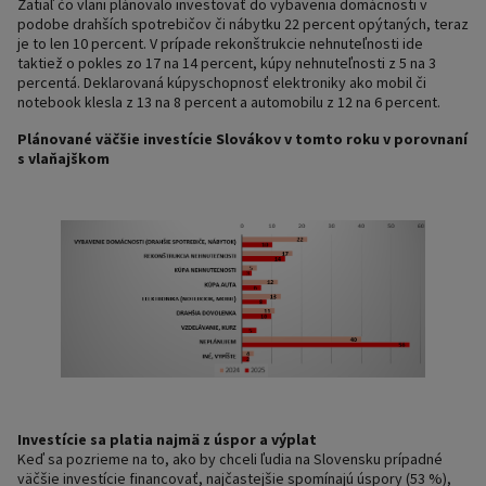
Zatiaľ čo vlani plánovalo investovať do vybavenia domácnosti v
podobe drahších spotrebičov či nábytku 22 percent opýtaných, teraz
je to len 10 percent. V prípade rekonštrukcie nehnuteľnosti ide
taktiež o pokles zo 17 na 14 percent, kúpy nehnuteľnosti z 5 na 3
percentá. Deklarovaná kúpyschopnosť elektroniky ako mobil či
notebook klesla z 13 na 8 percent a automobilu z 12 na 6 percent.
Plánované väčšie investície Slovákov v tomto roku v porovnaní
s vlaňajškom
Investície sa platia najmä z úspor a výplat
Keď sa pozrieme na to, ako by chceli ľudia na Slovensku prípadné
väčšie investície financovať, najčastejšie spomínajú úspory (53 %),