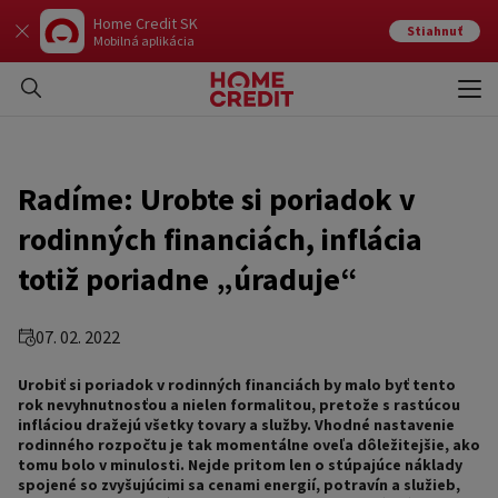
Home Credit SK
Stiahnuť
Mobilná aplikácia
Otvo
Zavr
Radíme: Urobte si poriadok v
rodinných financiách, inflácia
totiž poriadne „úraduje“
07. 02. 2022
Urobiť si poriadok v rodinných financiách by malo byť tento
rok nevyhnutnosťou a nielen formalitou, pretože s rastúcou
infláciou dražejú všetky tovary a služby. Vhodné nastavenie
rodinného rozpočtu je tak momentálne oveľa dôležitejšie, ako
tomu bolo v minulosti. Nejde pritom len o stúpajúce náklady
spojené so zvyšujúcimi sa cenami energií, potravín a služieb,