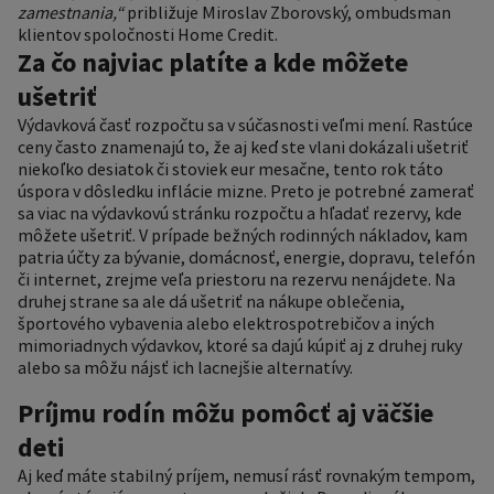
zamestnania,“
približuje Miroslav Zborovský, ombudsman
klientov spoločnosti Home Credit.
Za čo najviac platíte a kde môžete
ušetriť
Výdavková časť rozpočtu sa v súčasnosti veľmi mení. Rastúce
ceny často znamenajú to, že aj keď ste vlani dokázali ušetriť
niekoľko desiatok či stoviek eur mesačne, tento rok táto
úspora v dôsledku inflácie mizne. Preto je potrebné zamerať
sa viac na výdavkovú stránku rozpočtu a hľadať rezervy, kde
môžete ušetriť. V prípade bežných rodinných nákladov, kam
patria účty za bývanie, domácnosť, energie, dopravu, telefón
či internet, zrejme veľa priestoru na rezervu nenájdete. Na
druhej strane sa ale dá ušetriť na nákupe oblečenia,
športového vybavenia alebo elektrospotrebičov a iných
mimoriadnych výdavkov, ktoré sa dajú kúpiť aj z druhej ruky
alebo sa môžu nájsť ich lacnejšie alternatívy.
Príjmu rodín môžu pomôcť aj väčšie
deti
Aj keď máte stabilný príjem, nemusí rásť rovnakým tempom,