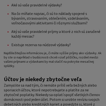
Aké sú vaše pravidelné výdavky?
Na čo míňate najviac, či sú to náklady spojené s
bývaním, stravovaním, oblečením, vzdelávaním,
voľnočasovými aktivitami či rôznymi službami?
Aký sú vaše pravidelné príjmy a ktoré z nich sú zaručené
každý mesiac?
Existuje rezerva na núdzové výdavky?
Najdôležitejšou informáciou je, či máte vyššie príjmy ako výdavky. Ak
by ste si napríklad v budúcnosti chceli vziať pôžičku, rozdiel medzi
vašimi príjmami a výdavkami by mal stačiť na pokrytie mesačnej
splátky.
Účtov je niekedy zbytočne veľa
Zamyslite sa nad tým, či nemáte príliš veľa bežných alebo
sporiacich účtov, ktoré nepotrebujete a platíte za ne
zbytočné poplatky. Niekedy sa oplatí spojiť všetkých členov
domácnosti pod jeden účet. Potom si urobte revíziu svojich
debetných alebo kreditných kariet a povedzte si, ktoré z