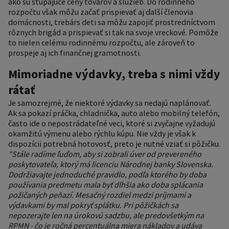
ako sú stúpajúce ceny tovarov a služieb. Do rodinného
rozpočtu však môžu začať prispievať aj ďalší členovia
domácnosti, trebárs deti sa môžu zapojiť prostredníctvom
rôznych brigád a prispievať si tak na svoje vreckové. Pomôže
to nielen celému rodinnému rozpočtu, ale zároveň to
prospeje aj ich finančnej gramotnosti.
Mimoriadne výdavky, treba s nimi vždy
rátať
Je samozrejmé, že niektoré výdavky sa nedajú naplánovať.
Ak sa pokazí práčka, chladnička, auto alebo mobilný telefón,
často ide o nepostrádateľné veci, ktoré si zvyčajne vyžadujú
okamžitú výmenu alebo rýchlu kúpu. Nie vždy je však k
dispozícii potrebná hotovosť, preto je nutné vziať si pôžičku.
"Stále radíme ľuďom, aby si zobrali úver od prevereného
poskytovateľa, ktorý má licenciu Národnej banky Slovenska.
Dodržiavajte jednoduché pravidlo, podľa ktorého by doba
používania predmetu mala byť dlhšia ako doba splácania
požičaných peňazí. Mesačný rozdiel medzi príjmami a
výdavkami by mal pokryť splátku. Pri pôžičkách sa
nepozerajte len na úrokovú sadzbu, ale predovšetkým na
RPMN - čo je ročná percentuálna miera nákladov a udáva