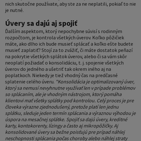
nich skutočne používate, aby ste za ne neplatili, pokiaľ to nie
je nutné.
Úvery sa dajú aj spojiť
Ďalším aspektom, ktorý nepochybne súvisí s rodinným
rozpočtom, je kontrola všetkých úverov. Koľko pôžičiek
máte, ako dlho ich bude musieť splácať a koľko ešte budete
musieť zaplatiť? Stojí za to zvážiť, či máte dostatok peňazí
na pokrytie všetkých splátok úverov, alebo či sa vám skôr
neoplatí požiadať o konsolidáciu, t. j. spojenie všetkých
úverov do jedného a ušetriť tak okrem iného aj na
poplatkoch. Niekedy je tiež vhodný čas na predčasné
splatenie celého úveru.
"Konsolidácia je optimalizovaný úver,
ktorý sa nemusí nevyhnutne využívať len v prípade problémov
so splácaním, ale je vhodným nástrojom, ktorý pomáha
klientovi mať všetky splátky pod kontrolou. Celý proces je pre
človeka výrazne zjednodušený, pretože platí len jednu
splátku, sleduje jeden termín splácania a výraznou výhodou je
úspora na mesačnej splátke. Spojiť sa dajú úvery, kreditné
karty, kontokorenty, lízingy a často aj mikropôžičky. Aj
konsolidované úvery sa bežne poisťujú pre prípad náhlej
neschopnosti splácania počas choroby alebo náhlej straty