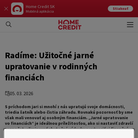
Home Credit SK
Stiahnuť
Mobilná aplikácia
Otvo
Zavr
Radíme: Užitočné jarné
upratovanie v rodinných
financiách
05. 03. 2026
S príchodom jari si mnohí z nás upratujú svoje domácnosti,
triedia šatník alebo čistia záhradu. Rovnakú pozornosť by sme
však mali venovať aj osobným financiám. „Jarné upratovanie
vo financiách“ je ideálnou príležitosťou, ako si nastaviť zdravší
rozpočet, eliminovať zbytočné výdavky a vytvoriť si finančnú
rezervu. Poriadok v tom, kam, prečo a v akej výške odchádzajú