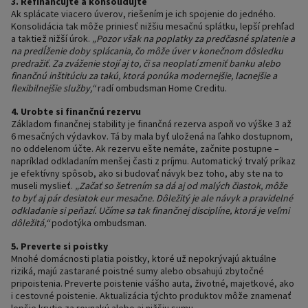
3. Refinancujte a konsolidujte
Ak splácate viacero úverov, riešením je ich spojenie do jedného.
Konsolidácia tak môže priniesť nižšiu mesačnú splátku, lepší prehľad
a taktiež nižší úrok.
„Pozor však na poplatky za predčasné splatenie a
na predĺženie doby splácania, čo môže úver v konečnom dôsledku
predražiť. Za zváženie stojí aj to, či sa neoplatí zmeniť banku alebo
finančnú inštitúciu za takú, ktorá ponúka modernejšie, lacnejšie a
flexibilnejšie služby,“
radí ombudsman Home Creditu.
4. Urobte si finančnú rezervu
Základom finančnej stability je finančná rezerva aspoň vo výške 3 až
6 mesačných výdavkov. Tá by mala byť uložená na ľahko dostupnom,
no oddelenom účte. Ak rezervu ešte nemáte, začnite postupne –
napríklad odkladaním menšej časti z príjmu. Automatický trvalý príkaz
je efektívny spôsob, ako si budovať návyk bez toho, aby ste na to
museli myslieť.
„Začať so šetrením sa dá aj od malých čiastok, môže
to byť aj pár desiatok eur mesačne. Dôležitý je ale návyk a pravidelné
odkladanie si peňazí. Učíme sa tak finančnej disciplíne, ktorá je veľmi
dôležitá,“
podotýka ombudsman.
5. Preverte si poistky
Mnohé domácnosti platia poistky, ktoré už nepokrývajú aktuálne
riziká, majú zastarané poistné sumy alebo obsahujú zbytočné
pripoistenia. Preverte poistenie vášho auta, životné, majetkové, ako
i cestovné poistenie. Aktualizácia týchto produktov môže znamenať