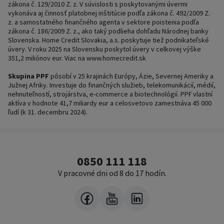
zákona č. 129/2010 Z. z. V súvislosti s poskytovanými úvermi
vykonáva aj činnosť platobnej inštitúcie podľa zákona č. 492/2009 Z.
z. a samostatného finančného agenta v sektore poistenia podľa
zákona č. 186/2009 Z. z., ako taký podlieha dohľadu Národnej banky
Slovenska. Home Credit Slovakia, a.s. poskytuje tiež podnikateľské
úvery. V roku 2025 na Slovensku poskytol úvery v celkovej výške
351,2 miliónov eur. Viac na www.homecredit.sk
Skupina PPF
pôsobí v 25 krajinách Európy, Ázie, Severnej Ameriky a
Južnej Afriky. Investuje do finančných služieb, telekomunikácií, médií,
nehnuteľností, strojárstva, e-commerce a biotechnológií. PPF vlastní
aktíva v hodnote 41,7 miliardy eur a celosvetovo zamestnáva 45 000
ľudí (k 31. decembru 2024).
0850 111 118
V pracovné dni od 8 do 17 hodín.