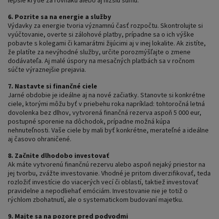
lepšie krytie za rovnakú alebo aj nižšiu sumu.
6. Pozrite sa na energie a služby
Výdavky za energie tvoria významnú časť rozpočtu. Skontrolujte si
vyúčtovanie, overte si zálohové platby, prípadne sa o ich výške
pobavte s kolegami či kamarátmi žijúcimi aj v inej lokalite. Ak zistíte,
že platíte za nevýhodné služby, určite porozmýšľajte o zmene
dodávateľa. Aj malé úspory na mesačných platbách sa v ročnom
súčte výraznejšie prejavia.
7. Nastavte si finančné ciele
Jarné obdobie je ideálne aj na nové začiatky. Stanovte si konkrétne
ciele, ktorými môžu byť v priebehu roka napríklad: tohtoročná letná
dovolenka bez dlhov, vytvorená finančná rezerva aspoň 5 000 eur,
postupné sporenie na dôchodok, prípadne možná kúpa
nehnuteľnosti. Vaše ciele by mali byť konkrétne, merateľné a ideálne
aj časovo ohraničené.
8. Začnite dlhodobo investovať
Ak máte vytvorenú finančnú rezervu alebo aspoň nejaký priestor na
jej tvorbu, zvážte investovanie. Vhodné je pritom diverzifikovať, teda
rozložiť investície do viacerých vecí či oblastí, taktiež investovať
pravidelne a nepodliehať emóciám. Investovanie nie je totiž o
rýchlom zbohatnutí, ale o systematickom budovaní majetku.
9. Majte sa na pozore pred podvodmi