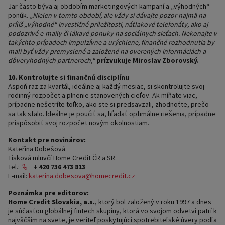
Jar často býva aj obdobím marketingových kampaní a „výhodných“
ponúk.
„Nielen v tomto období, ale vždy si dávajte pozor najmä na
príliš „výhodné“ investičné príležitosti, nátlakové telefonáty, ako aj
podozrivé e-maily či lákavé ponuky na sociálnych sieťach. Nekonajte v
takýchto prípadoch impulzívne a urýchlene, finančné rozhodnutia by
mali byť vždy premyslené a založené na overených informáciách a
dôveryhodných partneroch,“
prízvukuje Miroslav Zborovský.
10. Kontrolujte si finančnú disciplínu
Aspoň raz za kvartál, ideálne aj každý mesiac, si skontrolujte svoj
rodinný rozpočet a plnenie stanovených cieľov. Ak míňate viac,
prípadne nešetríte toľko, ako ste si predsavzali, zhodnoťte, prečo
sa tak stalo. Ideálne je poučiť sa, hľadať optimálne riešenia, prípadne
prispôsobiť svoj rozpočet novým okolnostiam.
Kontakt pre novinárov:
Kateřina Dobešová
Tisková mluvčí Home Credit ČR a SR
Tel.:
+ 420 736 473 813
E-mail:
katerina.dobesova@homecredit.cz
Poznámka pre editorov:
Home Credit Slovakia, a.s.
, ktorý bol založený v roku 1997 a dnes
je súčasťou globálnej fintech skupiny, ktorá vo svojom odvetví patrí k
najväčším na svete, je veriteľ poskytujúci spotrebiteľské úvery podľa