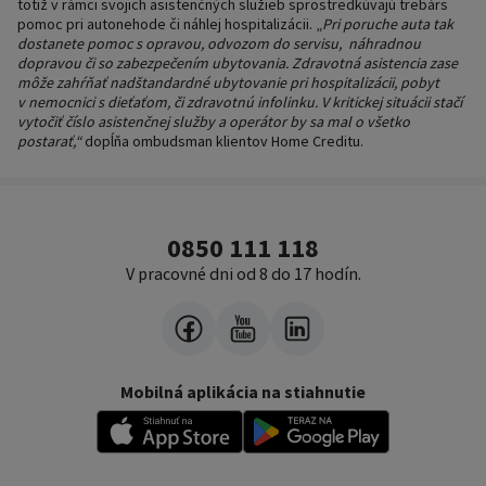
totiž v rámci svojich asistenčných služieb sprostredkúvajú trebárs
pomoc pri autonehode či náhlej hospitalizácii.
„
Pri poruche auta tak
dostanete pomoc s opravou, odvozom do servisu,
náhradnou
dopravou či so zabezpečením ubytovania. Zdravotná asistencia zase
môže zahŕňať nadštandardné ubytovanie pri hospitalizácii, pobyt
v nemocnici s dieťaťom, či zdravotnú infolinku. V
kritickej situácii stačí
vytočiť číslo asistenčnej služby a operátor by sa mal o všetko
postarať,“
dopĺňa ombudsman klientov Home Creditu.
0850 111 118
V pracovné dni od 8 do 17 hodín.
Mobilná aplikácia na stiahnutie