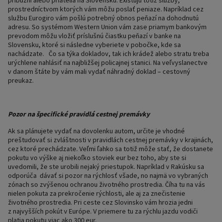
príbuzní alebo priatelia na Slovensku. Existujú totiž služby,
prostredníctvom ktorých vám môžu poslať peniaze. Napríklad cez
službu Eurogiro vám pošlú potrebný obnos peňazí na dohodnutú
adresu. So systémom Western Union vám zase priamym bankovým
prevodom môžu vložiť príslušnú čiastku peňazí v banke na
Slovensku, ktoré si následne vyberiete v pobočke, kde sa
nachádzate.
Čo sa týka dokladov, tak ich krádež alebo stratu treba
urýchlene nahlásiť na najbližšej policajnej stanici. Na veľvyslanectve
v danom štáte by vám mali vydať náhradný doklad – cestovný
preukaz.
Pozor na špecifické pravidlá cestnej premávky
Ak sa plánujete vydať na dovolenku autom, určite je vhodné
preštudovať si zvláštnosti v pravidlách cestnej premávky v krajinách,
cez ktoré prechádzate. Veľmi ľahko sa totiž môže stať, že dostanete
pokutu vo výške aj niekoľko stoviek eur bez toho, aby ste si
uvedomili, že ste urobili nejaký priestupok. Napríklad v Rakúsku sa
odporúča
dávať si pozor na rýchlosť všade, no najmä vo vybraných
zónach so zvýšenou ochranou životného prostredia. Číha tu na vás
nielen pokuta za prekročenie rýchlosti, ale aj za znečistenie
životného prostredia. Pri ceste cez Slovinsko vám hrozia jedni
z najvyšších pokút v Európe. V priemere tu za rýchlu jazdu vodiči
platia pokutu viac ako 300 eur.