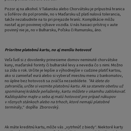
Pozor aj na alkohol. V Taliansku alebo Chorvátsku je prípustná hranica
u šoférov do pol promile, no v Maďarsku už platí nulová tolerancia,
takže nezabudnite na to pri prejazde hraníc. Komplikácie môžu
nastať aj pri povinnej výbave vozidla. U nás hasiaci prístroj v aute
povinný nie je, no v
Bulharsku, Poľsku či Rumunsku, áno.
Prioritne platobnú kartu, no aj menšiu hotovosť
Veľa ľudí si z dovolenky prinesieme domov neminuté chorvátske
kuny, maďarské forinty či bulharské levy a nevedia čo s nimi. Možno
sa zídu o rok. Určite je lepšie a výhodnejšie v cudzine platiť kartou,
ako si zamieňať eurá alebo si vyberať miestnu menu z bankomatov,
no úplne bez hotovosti sa zväčša nezaobídete.
"Ak idete do
zahraničia, určite si vezmite platobnú kartu. Ak sa stanete obeťou už
spomínanej krádeže peňaženky, kartu môžete v okamihu zablokovať.
Každopádne majte u seba aj
malú hotovosť pre prípad nákupov
v rôznych stánkoch alebo na trhoch, ktoré nemajú platobné
terminály,“
dopĺňa
Zborovský.
Ak máte kreditnú kartu, môže vás „vytrhnúť z biedy“. Niektoré karty