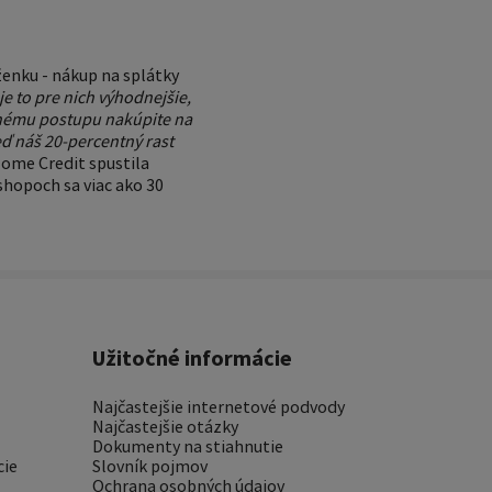
enku - nákup na splátky
e to pre nich výhodnejšie,
nému postupu nakúpite na
eď náš 20-percentný rast
Home Credit spustila
shopoch sa viac ako 30
Užitočné informácie
Najčastejšie internetové podvody
Najčastejšie otázky
Dokumenty na stiahnutie
cie
Slovník pojmov
Ochrana osobných údajov