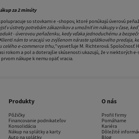
ákup za 2 minúty
polupracuje so stovkami e -shopov, ktoré ponúkajú úverovú peňaž
jsť v ústrety potrebám zákazníkov a umožniť im nákupy v čase, keď j
rodukt - úverovou peňaženku, kedy vďaka jednoduchému a bezpeč
Klienti nám to vracajú vo zvýšenom náraste splátkového predaja, k
u celého e-commerce trhu,"
vysvetľuje M. Richterová. Spoločnosť 
si rokom a pol a doterajšie skúsenosti ukazujú, že v niektorých e-
 prvom nákupe k nemu opäť vracia.
Produkty
O nás
Pôžičky
Profil firmy
Financovanie podnikateľov
Pomáhame
Konsolidácia
Kariéra
Nákup na splátky a karty
Dôležité informá
Auto na splátky
Blog