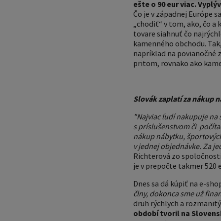
ešte o 90 eur viac.
Vyplýv
Čo je v západnej Európe s
„chodiť“ v tom, ako, čo a
tovare siahnuť čo najrýchle
kamenného obchodu. Tak, 
napríklad na povianočné z
pritom, rovnako ako kame
Slovák zaplatí za nákup n
"Najviac ľudí nakupuje na 
s príslušenstvom či
počíta
nákup nábytku, športových
v jednej objednávke. Za je
Richterová zo spoločnosti 
je v prepočte takmer 520 e
Dnes sa dá kúpiť na e-sho
člny, dokonca sme už financ
druh rýchlych a rozmanitýc
období tvoril na Sloven