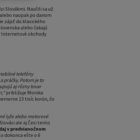
i Slovákmi. Naučili sa už
ť, alebo naopak po danom
šie zájsť do klasického
Slovenska alebo čakajú
h. Internetové obchody
 mobilné telefóny
a práčky. Potom je to
pujú aj rôzny tovar
r,“
približuje Monika
iemerne 13 tisíc korún, čo
dné lyže alebo motorové
lováci ale aj Česi tento
daj v predvianočnom
lo dokonca ešte o 6