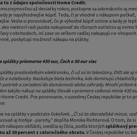
a to z údajov spoločnosti Home Credit.
amozrejmosťou už desiatky rokov, postupne sa udomácnilo aj medz
 kedy je najvýhodnejšie kúpiť. Teda, či je vhodné s nákupom počka
jšie. Vedia si porovnávať, čo je výhodné kúpiť online a kedy je lep
ako niektorí radi jazdia nakupovať do rôznych outletov aj mimo 
ľavy v obchodoch, iní zase vo veľkom radšej nakupujú v e-shopoc
nné, poskytujú možnosť nákupu na plátky.
a splátky priemerne 430 eur, Čech o 90 eur viac
splátky predovšetkým elektroniku, či už sú to televízory, DVD ale aj
če a notebooky. Nasleduje biela technika, kde dominujú chladničky 
 potrieb a zariadení do domácnosti alebo záhrady. Mnohí pritom ku
den takýto nákup na splátky Slovák v priemere celkovo minie 430 eu
Home Credit. Pre porovnanie, v susednej Českej republike je to pr
ur.
pe na splátky v podstate čokoľvek. „
Či sú to zberateľské mince, vo
ovali aj trofeje - parohy,
" dopĺňa Monika Richterová. O tom, že si S
h nákupov obľúbili, svedčia aj čísla, podľa ktorých
splátkový pre
sku až 30 percent z celoročného obratu.
V Českej republike to bo