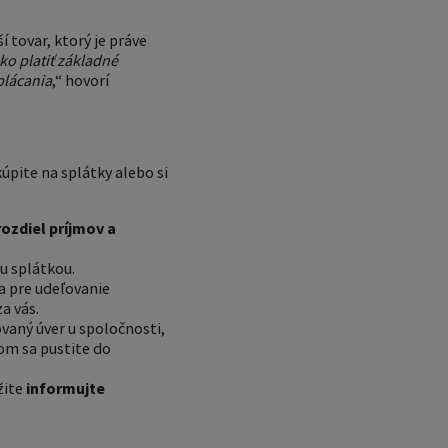
í tovar, ktorý je práve
o platiť základné
splácania
,“ hovorí
úpite na splátky alebo si
ozdiel príjmov a
u splátkou.
a pre udeľovanie
a vás.
aný úver u spoločnosti,
om sa pustite do
žite
informujte