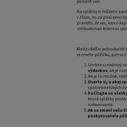
percent viac.
Na splátky si môžete zaobst
v zľave, no za plnú cenu by
pravidlo, že vec, ktorú kup
ombudsman klientov spol
Medzi ďalšie jednoduché kr
vezmete pôžičku, patria t
Urobte si rodinný ro
výdavkov
, ak je ro
Ak je to možné, radš
Overte si, u akej s
spotrebiteľských úve
Počítajte so všetk
ktorá splátky posky
nakupovania.
Ak sa zmení vaša ž
poskytovateľa pôž