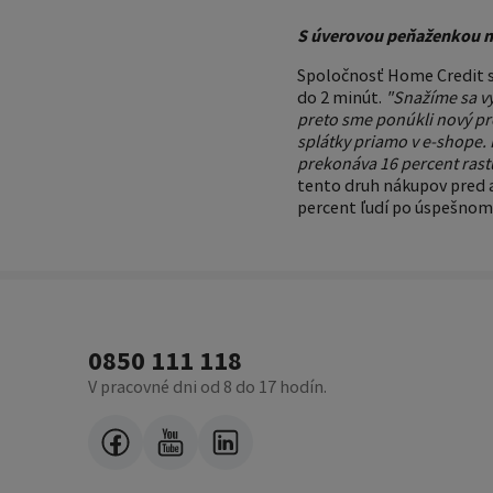
S úverovou peňaženkou n
Spoločnosť Home Credit s
do 2 minút.
"Snažíme sa vy
preto sme ponúkli nový p
splátky priamo v e-shope. 
prekonáva 16 percent rast
tento druh nákupov pred a
percent ľudí po úspešnom
0850 111 118
V pracovné dni od 8 do 17 hodín.