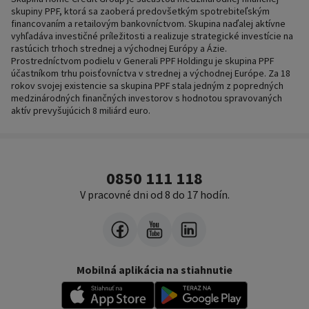
skupiny PPF, ktorá sa zaoberá predovšetkým spotrebiteľským
financovaním a retailovým bankovníctvom. Skupina naďalej aktívne
vyhľadáva investičné príležitosti a realizuje strategické investície na
rastúcich trhoch strednej a východnej Európy a Ázie.
Prostredníctvom podielu v Generali PPF Holdingu je skupina PPF
účastníkom trhu poisťovníctva v strednej a východnej Európe. Za 18
rokov svojej existencie sa skupina PPF stala jedným z popredných
medzinárodných finančných investorov s hodnotou spravovaných
aktív prevyšujúcich 8 miliárd euro.
0850 111 118
V pracovné dni od 8 do 17 hodín.
Mobilná aplikácia na stiahnutie