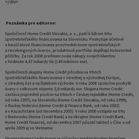
</div>
Poznámka pre editorov:
Spoločnosť Home Credit Slovakia, a. s., patrí k lídrom trhu
spotrebiteľského financovania na Slovensku. Poskytuje účelové
a bezúčelové financovanie prostredníctvom spotrebiteľských
a revolvingových úverov, produktové portfólio dopĺňajú hotovostné
pôžičky. Za rok 2008 prefinancovala nákupy svojich klientov
v hodnote 4,47 miliardy Sk (149 miliónov eur).
Spoločnosti skupiny Home Credit pôsobia na trhoch
spotrebiteľského financovania v strednej a východnej Európe,
v strednej Ázii a na Ďalekom východe. V roku 2008 spoločne poskytli
úvery v celkovom objeme 3,6 miliardy eur. Skupina Home Credit
zastáva popredné pozície na trhoch v Českej republike (Home Credit,
od roku 1997), na Slovensku (Home Credit Slovakia, od roku 1999),
v Ruskej federácii (Home Credit & Finance Bank, od roku 2002)
a v Kazachstane (od decembra 2005). V roku 2006 vstúpila na trhy
v Bielorusku (Home Credit Bank) a na Ukrajine (Home Credit Bank,
Home Credit Finance), od decembra 2007 pôsobí taktiež v Číne a od
apríla 2009 aj vo Vietname.
Skupina Home Credit Group je súčasťou medzinárodnej finančnej