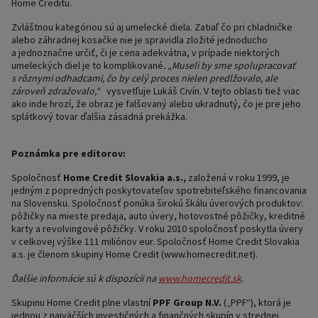
Home Creditu.
Zvláštnou kategóriou sú aj umelecké diela. Zatiaľ čo pri chladničke
alebo záhradnej kosačke nie je spravidla zložité jednoducho
a jednoznačne určiť, či je cena adekvátna, v prípade niektorých
umeleckých diel je to komplikované
. „Museli by sme spolupracovať
s rôznymi odhadcami, čo by celý proces nielen predlžovalo, ale
zároveň zdražovalo,“
vysvetľuje Lukáš Civín. V tejto oblasti tiež viac
ako inde hrozí, že obraz je falšovaný alebo ukradnutý, čo je pre jeho
splátkový tovar ďalšia zásadná prekážka.
Poznámka pre editorov:
Spoločnosť
Home Credit Slovakia a.s.,
založená v roku 1999, je
jedným z popredných poskytovateľov spotrebiteľského financovania
na Slovensku. Spoločnosť ponúka širokú škálu úverových produktov:
pôžičky na mieste predaja, auto úvery, hotovostné pôžičky, kreditné
karty a revolvingové pôžičky. V roku 2010 spoločnosť poskytla úvery
v celkovej výške 111 miliónov eur. Spoločnosť Home Credit Slovakia
a.s. je členom skupiny Home Credit (www.homecredit.net).
Ďalšie informácie sú k dispozícii na
www.homecredit.
sk
.
Skupinu Home Credit plne vlastní
PPF Group N.V.
(„PPF“), ktorá je
jednou z najväčších investičných a finančných skupín v strednej