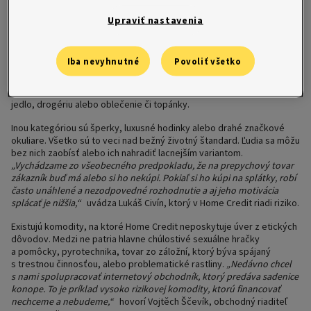
Úver je bežný finančný nástroj pre zákazníkov, ktorí v danej chvíli
nemajú dostatok hotovosti na drahšiu vec, ktorú potrebujú.
„Aj keď to
Upraviť nastavenia
neplatí do dôsledku, niektoré druhy tovaru jednoducho na splátky
neposkytujeme a tento náš názor zostáva rovnaký už 12 rokov,“
približuje David Bystrzycki, generálny riaditeľ Home Creditu. Úverové
Iba nevyhnutné
Povoliť všetko
firmy všeobecne neponúkajú na splátky tovar, ktorý stojí menej ako
100 eur. Je to akási psychologická hranica, suma, ktorú by zákazníci
mali byť schopní zaplatiť naraz. Preto nie je možné si na úver kúpiť
jedlo, drogériu alebo oblečenie či topánky.
Inou kategóriou sú šperky, luxusné hodinky alebo drahé značkové
okuliare. Všetko sú to veci nad bežný životný štandard. Ľudia sa môžu
bez nich zaobísť alebo ich nahradiť lacnejším variantom.
„Vychádzame zo všeobecného predpokladu, že na prepychový tovar
zákazník buď má alebo si ho nekúpi. Pokiaľ si ho kúpi na splátky, robí
často unáhlené a nezodpovedné rozhodnutie a aj jeho motivácia
splácať je nižšia,“
uvádza Lukáš Civín, ktorý v Home Credit riadi riziko.
Existujú komodity, na ktoré Home Credit neposkytuje úver z etických
dôvodov. Medzi ne patria hlavne chúlostivé sexuálne hračky
a pomôcky, pyrotechnika, tovar zo záložní, ktorý býva spájaný
s trestnou činnosťou, alebo problematické rastliny.
„Nedávno chcel
s nami spolupracovať internetový obchodník, ktorý predáva sadenice
konope. To je príklad vysoko rizikovej komodity, ktorú financovať
nechceme a nebudeme,“
hovorí Vojtěch Ščevík, obchodný riaditeľ