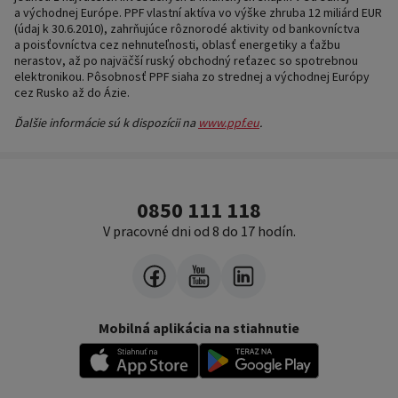
a východnej Európe. PPF vlastní aktíva vo výške zhruba 12 miliárd EUR
(údaj k 30.6.2010), zahrňujúce rôznorodé aktivity od bankovníctva
a poisťovníctva cez nehnuteľnosti, oblasť energetiky a ťažbu
nerastov, až po najväčší ruský obchodný reťazec so spotrebnou
elektronikou. Pôsobnosť PPF siaha zo strednej a východnej Európy
cez Rusko až do Ázie.
Ďalšie informácie sú k dispozícii na
www.ppf.eu
.
0850 111 118
V pracovné dni od 8 do 17 hodín.
Mobilná aplikácia na stiahnutie