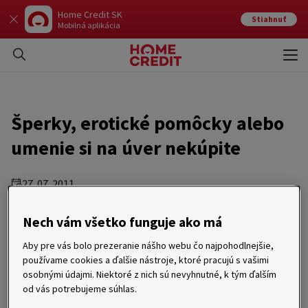
Home Credit SK
Stiahnuť
Mobilná aplikácia
Otvo
Zavr
Šperky, erotické pomôcky alebo
umenie si na úver nekúpite
27. 07. 2011
Piešťany 27. júl 2011 – Spektrum tovaru a služieb, ktoré si
Nech vám všetko funguje ako má
Slováci môžu zaobstarať na úver, sa stále rozširuje. Niektoré
komodity ale splácať jednoducho nejde, pretože ich
Aby pre vás bolo prezeranie nášho webu čo najpohodlnejšie,
odmietajú financovať aj samotné úverové spoločnosti. Ide
používame cookies a ďalšie nástroje, ktoré pracujú s vašimi
hlavne o tovar dennej spotreby, luxusné, chúlostivé, inak
osobnými údajmi. Niektoré z nich sú nevyhnutné, k tým ďalším
„citlivé“ alebo rizikové výrobky. Na výtvarné dielo, zlatý
náramok alebo erotickú hračku by si zákazníci mali pripraviť
od vás potrebujeme súhlas.
hotovosť.