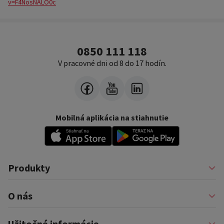
v=F4NosNALO0c
0850 111 118
V pracovné dni od 8 do 17 hodín.
Mobilná aplikácia na stiahnutie
Produkty
Pôžičky
O nás
Financovanie podnikateľov
Konsolidácia
Nákup na splátky a karty
Profil firmy
Užitočné informácie