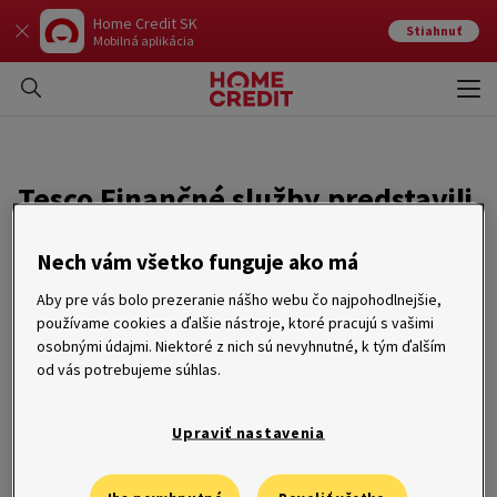
Home Credit SK
Stiahnuť
Mobilná aplikácia
Otvo
Zavr
Tesco Finančné služby predstavili
nový komunikačný koncept
Nech vám všetko funguje ako má
27. 08. 2015
Aby pre vás bolo prezeranie nášho webu čo najpohodlnejšie,
používame cookies a ďalšie nástroje, ktoré pracujú s vašimi
Tesco Finančné služby spustili novú televíznu kampaň, ktorá
osobnými údajmi. Niektoré z nich sú nevyhnutné, k tým ďalším
má značku viac priblížiť zákazníkom a predstaviť dve základné
od vás potrebujeme súhlas.
hodnoty značky – transparentnosť a výhodnosť. Nové reklamy
divákom predstavujú kľúčový produkt Tesco finančných
služieb – hotovostnú pôžičku, ktorá za riadne splácanie
Upraviť nastavenia
garantuje úrokovú sadzu nižšiu, ako je bankový priemer. Nová
kampaň sa vizuálne i obsahovo odlišuje od doterajšej
komunikácie značky.