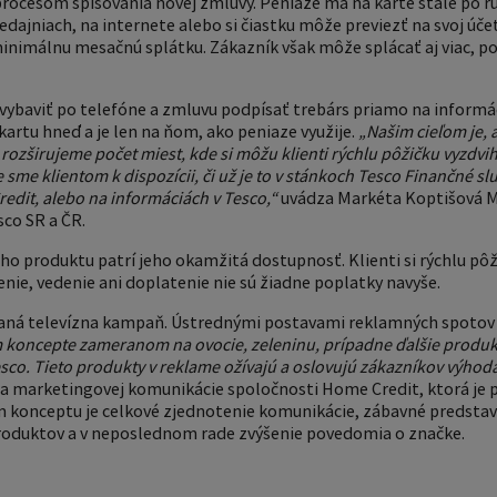
ocesom spisovania novej zmluvy. Peniaze má na karte stále po ruke
ajniach, na internete alebo si čiastku môže previezť na svoj úče
minimálnu mesačnú splátku. Zákazník však môže splácať aj viac, po
vybaviť po telefóne a zmluvu podpísať trebárs priamo na informác
artu hneď a je len na ňom, ako peniaze využije.
„Našim cieľom je, 
 rozširujeme počet miest, kde si môžu klienti rýchlu pôžičku vyzdvih
 sme klientom k dispozícii, či už je to v stánkoch Tesco Finančné sl
dit, alebo na informáciách v Tesco,“
uvádza Markéta Koptišová 
sco SR a ČR.
o produktu patrí jeho okamžitá dostupnosť. Klienti si rýchlu pô
venie, vedenie ani doplatenie nie sú žiadne poplatky navyše.
zaná televízna kampaň. Ústrednými postavami reklamných spotov s
koncepte zameranom na ovocie, zeleninu, prípadne ďalšie produkt
sco. Tieto produkty v reklame ožívajú a oslovujú zákazníkov výhod
a marketingovej komunikácie spoločnosti Home Credit, ktorá je
m konceptu je celkové zjednotenie komunikácie, zábavné predstav
oduktov a v neposlednom rade zvýšenie povedomia o značke.