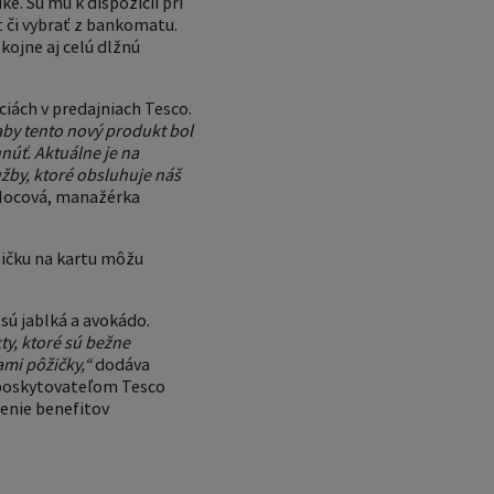
. Sú mu k dispozícii pri
t či vybrať z bankomatu.
kojne aj celú dlžnú
iách v predajniach Tesco.
aby tento nový produkt bol
núť. Aktuálne je na
užby, ktoré obsluhuje náš
Mocová, manažérka
žičku na kartu môžu
ú jablká a avokádo.
y, ktoré sú bežne
ami pôžičky,“
dodáva
 poskytovateľom Tesco
enie benefitov