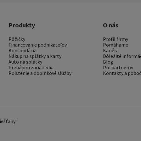
Produkty
O nás
Pôžičky
Profil firmy
Financovanie podnikateľov
Pomáhame
Konsolidácia
Kariéra
Nákup na splátky a karty
Dôležité informá
Auto na splátky
Blog
Prenájom zariadenia
Pre partnerov
Poistenie a doplnkové služby
Kontakty a pobo
Piešťany