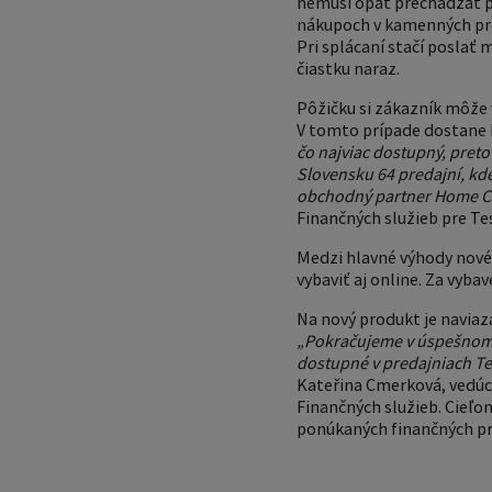
nemusí opäť prechádzať pr
nákupoch v kamenných pred
Pri splácaní stačí poslať 
čiastku naraz.
Pôžičku si zákazník môže 
V tomto prípade dostane k
čo najviac dostupný, preto
Slovensku 64 predajní, kde
obchodný partner Home Cre
Finančných služieb pre Te
Medzi hlavné výhody novéh
vybaviť aj online. Za vyba
Na nový produkt je navia
„Pokračujeme v úspešnom 
dostupné v predajniach Te
Kateřina Cmerková, vedúc
Finančných služieb. Cieľo
ponúkaných finančných pr