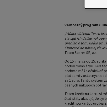
Vernostný program Clubc
„Vďaka zlúčeniu Tesco kred
stávajú ich ďalšie nákupy
prehľad o tom, koľko už u
Clubcard dostáva aj zľavo
Tesco Stores SR, a.s.
Od 15. marca do 15. apríl
bodov rovno štyri. Keď te
bodov a môže očakávať pou
platbami v ostatných obc
za 1 euro. Tento systém z
bežných nákupoch potraví
Tesco kreditnú kartu si m
štatistiky ukazujú, že sys
kreditnou kartou urobia zá