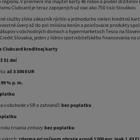
regiónu. V priemere má majiteľ karty 46 rokov a podiel držiteľov 
amu Clubcard je teraz zapojených už viac ako 750 tisíc Slovákov.
é služby získa zákazník rýchlo a jednoducho nielen kreditnú kartu
vostné úvery až do pol milióna korún a poisťovacie produkty spol
nákupov v obchodných domoch a hypermarketoch Tesco na Sloven
Credit Slovakia, jeden z lídrov spotrebiteľského financovania na 
 Clubcard kreditnej karty
ž 51 dní
itu:
až
3 300 EUR
,99 % p. m.
platku
 v obchode v SR a zahraničí:
bez poplatku
oplatku
 roku trvania zmluvy:
bez poplatku
h rokoch:
zdarma pri ročnom obrate aspoň 1200 eur, inak 1,63 