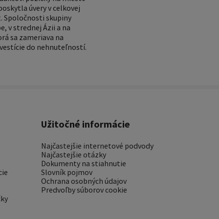
poskytla úvery v celkovej
. Spoločnosti skupiny
 v strednej Ázii a na
orá sa zameriava na
nvestície do nehnuteľností.
Užitočné informácie
Najčastejšie internetové podvody
Najčastejšie otázky
Dokumenty na stiahnutie
cie
Slovník pojmov
Ochrana osobných údajov
Predvoľby súborov cookie
čky