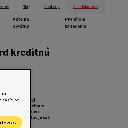
nerov
Blog
Kontakty
Klientská zóna
Auto na
Prenájom
splátky
zariadenia
rd kreditnú
lšie
notnú nadstavbu
a zákazník vybaví
ým ďalším od
 použitím karty zbiera
 raz za štvrťrok vo
 zbierania bodov je tak
iť všetko