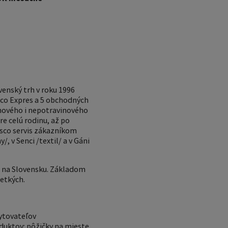
venský trh v roku 1996
sco Expres a 5 obchodných
inového i nepotravinového
re celú rodinu, až po
esco servis zákazníkom
 v Senci /textil/ a v Gáni
m na Slovensku. Základom
šetkých.
ytovateľov
duktov: pôžičky na mieste