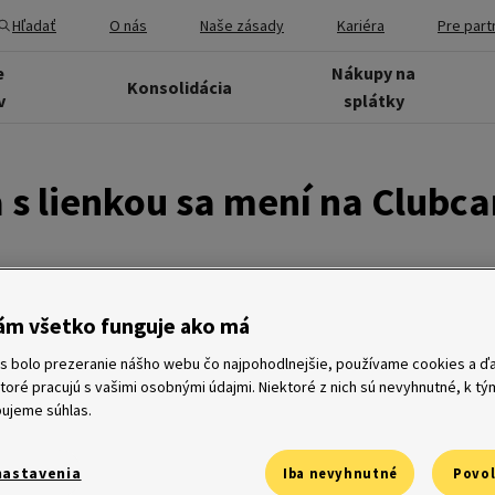
Hľadať
O nás
Naše zásady
Kariéra
Pre part
e
Nákupy na
Konsolidácia
v
splátky
 s lienkou sa mení na Clubca
ám všetko funguje ako má
s bolo prezeranie nášho webu čo najpohodlnejšie, používame cookies a ďa
0 – Tesco kreditná karta sa od 1. marca 2010 mení na plnohod
rogramu a stáva sa Clubcard kreditnou kartou. Pokiaľ si ted
ktoré pracujú s vašimi osobnými údajmi. Niektoré z nich sú nevyhnutné, k t
Tesco Finančné služby, ušetrí ešte viac ako skôr. Odteraz totiž
ujeme súhlas.
ardové body. Získané body premenené na eurá dostane zákazník
ok, ktoré môže uplatniť v akomkoľvek obchode Tesco. Systém
nastavenia
ší.
Iba nevyhnutné
Povol