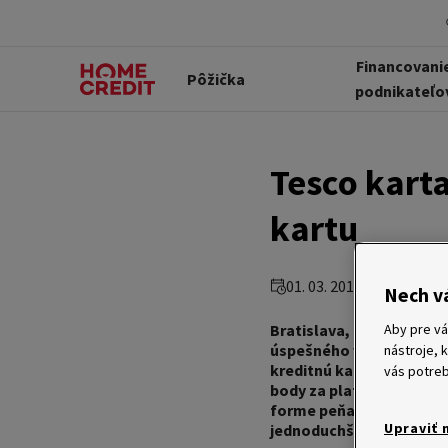
Financovani
Pôžička
podnikateľo
Tesco karta
kartu
01. 03. 2010
Nech v
Aby pre vá
Bratislava, 1. marca 201
úspešného vernostného p
nástroje, 
kreditnú kartu v stánku 
vás potreb
body za platbu aj clubc
forme peňažných poukáž
Upraviť 
jednoduchší a prehľadnej