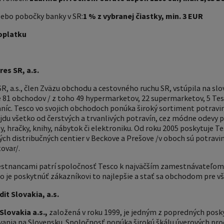
ebo pobočky banky v SR:
1 % z vybranej čiastky, min. 3 EUR
oplatku
es SR, a.s.
, a.s., člen Zväzu obchodu a cestovného ruchu SR, vstúpila na slo
e 81 obchodov / z toho 49 hypermarketov, 22 supermarketov, 5 Te
aníc. Tesco vo svojich obchodoch ponúka široký sortiment potrav
ájdu všetko od čerstvých a trvanlivých potravín, cez módne odevy p
y, hračky, knihy, nábytok či elektroniku. Od roku 2005 poskytuje T
 distribučných centier v Beckove a Prešove /v oboch sú potraviny/,
ovar/.
mestnancami patrí spoločnosť Tesco k najväčším zamestnávateľo
co je poskytnúť zákazníkovi to najlepšie a stať sa obchodom pre v
t Slovakia, a.s.
lovakia a.s.,
založená v roku 1999, je jedným z popredných posk
ania na Slovensku. Spoločnosť ponúka širokú škálu úverových pro