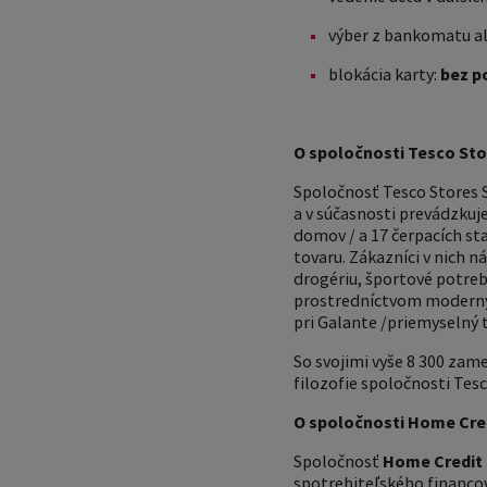
výber z bankomatu al
blokácia karty:
bez p
O spoločnosti Tesco Stor
Spoločnosť Tesco Stores SR
a v súčasnosti prevádzkuj
domov / a 17 čerpacích st
tovaru. Zákazníci v nich n
drogériu, športové potreb
prostredníctvom moderných
pri Galante /priemyselný t
So svojimi vyše 8 300 za
filozofie spoločnosti Tes
O spoločnosti Home Credi
Spoločnosť
Home Credit S
spotrebiteľského financov