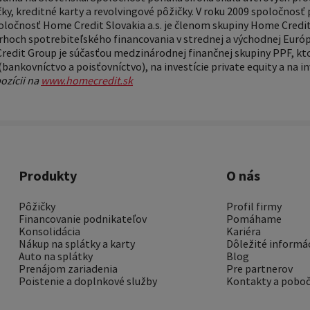
y, kreditné karty a revolvingové pôžičky. V roku 2009 spoločnosť 
poločnosť Home Credit Slovakia a.s. je členom skupiny Home Credit
hoch spotrebiteľského financovania v strednej a východnej Európe,
edit Group je súčasťou medzinárodnej finančnej skupiny PPF, kt
(bankovníctvo a poisťovníctvo), na investície private equity a na i
ozícii na
www.homecredit.sk
Produkty
O nás
Pôžičky
Profil firmy
Financovanie podnikateľov
Pomáhame
Konsolidácia
Kariéra
Nákup na splátky a karty
Dôležité informá
Auto na splátky
Blog
Prenájom zariadenia
Pre partnerov
Poistenie a doplnkové služby
Kontakty a pobo