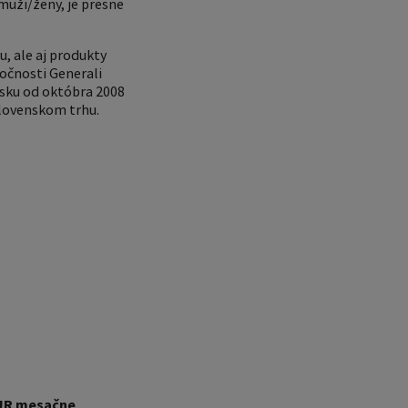
muži/ženy, je presne
, ale aj produkty
očnosti Generali
sku od októbra 2008
slovenskom trhu.
EUR mesačne