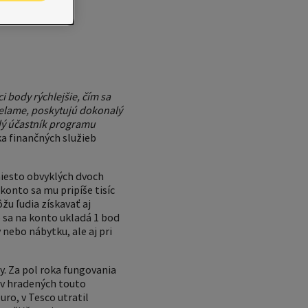
 body rýchlejšie, čím sa
ielame, poskytujú dokonalý
ždý účastník programu
a finančných služieb
miesto obvyklých dvoch
konto sa mu pripíše tisíc
u ľudia získavať aj
 sa na konto ukladá 1 bod
nebo nábytku, ale aj pri
y. Za pol roka fungovania
pov hradených touto
uro, v Tesco utratil