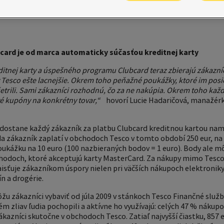
ard je od marca automaticky súčasťou kreditnej karty
itnej karty a úspešného programu Clubcard teraz zbierajú zákazníci
 v Tesco ešte lacnejšie. Okrem toho peňažné poukážky, ktoré im pos
šetrili. Sami zákazníci rozhodnú, čo za ne nakúpia. Okrem toho ka
vé kupóny na konkrétny tovar,“
hovorí Lucie Hadaričová, manažérk
a dostane každý zákazník za platbu Clubcard kreditnou kartou na
da zákazník zaplatí v obchodoch Tesco v tomto období 250 eur, na 
kážku na 10 euro (100 nazbieraných bodov = 1 euro). Body ale môž
hodoch, ktoré akceptujú karty MasterCard. Za nákupy mimo Tesco
aisťuje zákazníkom úspory nielen pri väčších nákupoch elektroniky 
n a drogérie.
ôžu zákazníci vybaviť od júla 2009 v stánkoch Tesco Finančné služb
tém zliav ľudia pochopili a aktívne ho využívajú: celých 47 % náku
kazníci skutočne v obchodoch Tesco. Zatiaľ najvyšší čiastku, 857 e