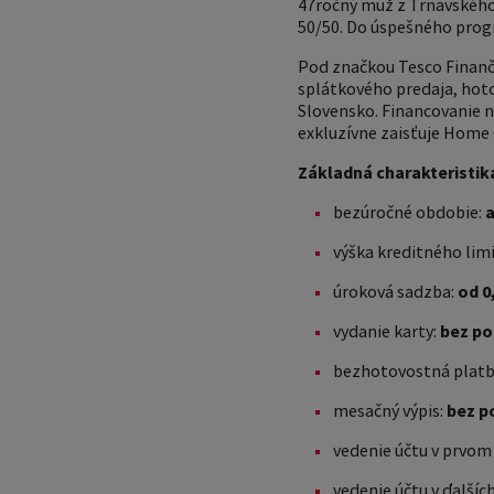
47ročný muž z Trnavského 
50/50. Do úspešného progr
Pod značkou Tesco Finančn
splátkového predaja, hoto
Slovensko. Financovanie 
exkluzívne zaisťuje Home 
Základná charakteristika
bezúročné obdobie:
a
výška kreditného lim
úroková sadzba:
od 0
vydanie karty:
bez po
bezhotovostná platba
mesačný výpis:
bez p
vedenie účtu v prvom
vedenie účtu v ďalšíc