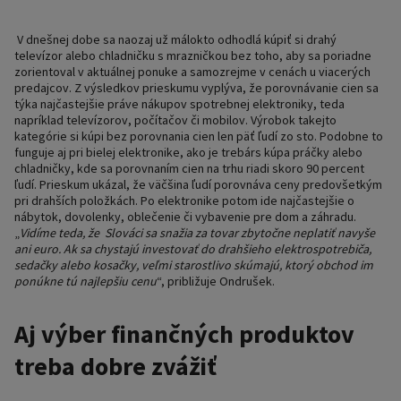
V dnešnej dobe sa naozaj už málokto odhodlá kúpiť si drahý
televízor alebo chladničku s mrazničkou bez toho, aby sa poriadne
zorientoval v aktuálnej ponuke a samozrejme v cenách u viacerých
predajcov. Z výsledkov prieskumu vyplýva, že porovnávanie cien sa
týka najčastejšie práve nákupov spotrebnej elektroniky, teda
napríklad televízorov, počítačov či mobilov. Výrobok takejto
kategórie si kúpi bez porovnania cien len päť ľudí zo sto. Podobne to
funguje aj pri bielej elektronike, ako je trebárs kúpa práčky alebo
chladničky, kde sa porovnaním cien na trhu riadi skoro 90 percent
ľudí. Prieskum ukázal, že väčšina ľudí porovnáva ceny predovšetkým
pri drahších položkách. Po elektronike potom ide najčastejšie o
nábytok, dovolenky, oblečenie či vybavenie pre dom a záhradu.
„
Vidíme teda, že Slováci sa snažia za tovar zbytočne neplatiť navyše
ani euro. Ak sa chystajú investovať do drahšieho elektrospotrebiča,
sedačky alebo kosačky, veľmi starostlivo skúmajú, ktorý obchod im
ponúkne tú najlepšiu cenu
“, približuje Ondrušek.
Aj výber finančných produktov
treba dobre zvážiť