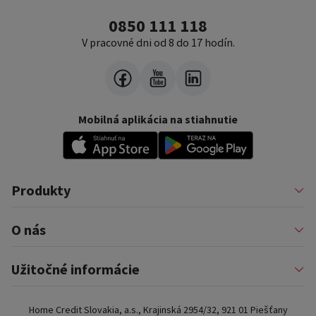
0850 111 118
V pracovné dni od 8 do 17 hodín.
Mobilná aplikácia na stiahnutie
Produkty
Pôžičky
O nás
Financovanie podnikateľov
Konsolidácia
Nákup na splátky a karty
Profil firmy
Užitočné informácie
Auto na splátky
Pomáhame
Prenájom zariadenia
Kariéra
Poistenie a doplnkové služby
Dôležité informácie
Najčastejšie internetové podvody
Home Credit Slovakia, a.s., Krajinská 2954/32, 921 01 Piešťany
Blog
Najčastejšie otázky