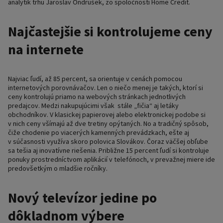
analytik trhu Jaroslav Ondrušek, zo spoločnosti Home Credit.
Najčastejšie si kontrolujeme ceny
na internete
Najviac ľudí, až 85 percent, sa orientuje v cenách pomocou
internetových porovnávačov. Len o niečo menej je takých, ktorí si
ceny kontrolujú priamo na webových stránkach jednotlivých
predajcov. Medzi nakupujúcimi však stále „fičia“ aj letáky
obchodníkov. V klasickej papierovej alebo elektronickej podobe si
v nich ceny všímajú až dve tretiny opýtaných. No a tradičný spôsob,
čiže chodenie po viacerých kamenných prevádzkach, ešte aj
v súčasnosti využíva skoro polovica Slovákov. Čoraz väčšej obľube
sa tešia aj inovatívne riešenia. Približne 15 percent ľudí si kontroluje
ponuky prostredníctvom aplikácií v telefónoch, v prevažnej miere ide
predovšetkým o mladšie ročníky.
Nový televízor jedine po
dôkladnom výbere