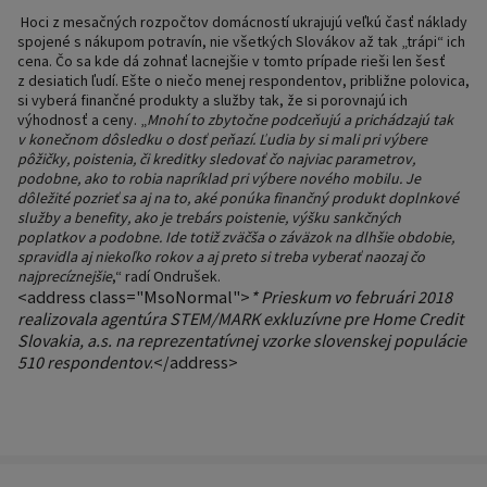
Hoci z mesačných rozpočtov domácností ukrajujú veľkú časť náklady
spojené s nákupom potravín, nie všetkých Slovákov až tak „trápi“ ich
cena. Čo sa kde dá zohnať lacnejšie v tomto prípade rieši len šesť
z desiatich ľudí. Ešte o niečo menej respondentov, približne polovica,
si vyberá finančné produkty a služby tak, že si porovnajú ich
výhodnosť a ceny.
„
Mnohí to zbytočne podceňujú a prichádzajú tak
v konečnom dôsledku o dosť peňazí. Ľudia by si mali pri výbere
pôžičky, poistenia, či kreditky sledovať čo najviac parametrov,
podobne, ako to robia napríklad pri výbere nového mobilu. Je
dôležité pozrieť sa aj na to, aké ponúka finančný produkt doplnkové
služby a benefity, ako je trebárs poistenie, výšku sankčných
poplatkov a podobne. Ide totiž zväčša o záväzok na dlhšie obdobie,
spravidla aj niekoľko rokov a aj preto si treba vyberať naozaj čo
najprecíznejšie
,“
radí Ondrušek.
<address class="MsoNormal">
* Prieskum vo februári 2018
realizovala agentúra STEM/MARK exkluzívne pre Home Credit
Slovakia, a.s. na reprezentatívnej vzorke slovenskej populácie
510 respondentov
.
</address>