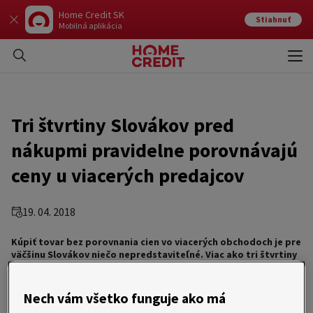
Home Credit SK
Stiahnuť
Mobilná aplikácia
Otvo
Zavr
Tri štvrtiny Slovákov pred
nákupmi pravidelne porovnávajú
ceny u viacerých predajcov
19. 04. 2018
Kúpiť tovar
bez porovnania cien vo viacerých obchodoch je pre
väčšinu Slovákov niečo nepredstaviteľné. Viac ako tri štvrtiny
ľudí pravidelne porovnávajú pred nákupmi ceny tovaru
u jednotlivých predajcov. Mnohí na ich kontrolu využívajú
súčasne viaceré spôsoby, pričom najčastejšie sledujú ponuky
Nech vám všetko funguje ako má
konkurenčných obchodov na internete. Je zaujímavé, že