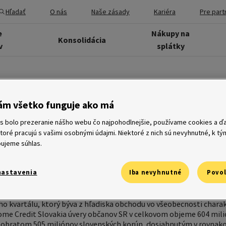
Hľadať
O nás
Naše zásady
Kariéra
Pre part
e
Nákupy na
Konsolidácia
v
splátky
rťroku na splátky o 20% via
ám všetko funguje ako má
s bolo prezeranie nášho webu čo najpohodlnejšie, používame cookies a ďa
ktoré pracujú s vašimi osobnými údajmi. Niektoré z nich sú nevyhnutné, k t
nie je len sezónnou záležitosťou. Slovenskí spotrebitelia tý
ujeme súhlas.
 celého roka. V prvom štvrťroku potvrdila spoločnosť Home Cr
o splátkový predaj. Od začiatku roka k 31. marcu 2006 dosiahla
nastavenia
Iba nevyhnutné
Povol
rún, teda o 20 % vyšší ako v rovnakom období minulého roku.
spotrebiteľských úverov. Významne, až o 82 % sa zvýšil záuj
o kvartálu, ktorý býva z hľadiska obchodu vo všeobecnosti chara
ome Credit Slovakia úvery občanov SR v celkovom objeme 604 mili
obratom 505 miliónov slovenských korún, dosiahnutým v rovnak