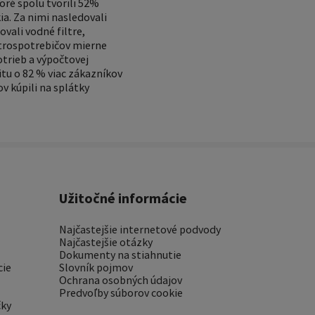
oré spolu tvorili 52%
a. Za nimi nasledovali
vali vodné filtre,
ktrospotrebičov mierne
otrieb a výpočtovej
tu o 82 % viac zákazníkov
v kúpili na splátky
Užitočné informácie
Najčastejšie internetové podvody
Najčastejšie otázky
Dokumenty na stiahnutie
cie
Slovník pojmov
Ochrana osobných údajov
Predvoľby súborov cookie
čky