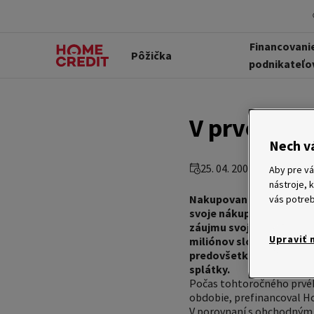
Financovani
Pôžička
podnikateľo
V prvom štv
Nech v
25. 04. 2006
Aby pre vá
nástroje, 
Nakupovanie na splátky 
vás potreb
svoje nákupy v priebehu
záujmu svojich klientov 
Upraviť 
miliónov slovenských ko
predovšetkým v oblasti 
splátky.
Počas tohtoročného prvéh
obdobie, prefinancoval H
V porovnaní s obchodným 