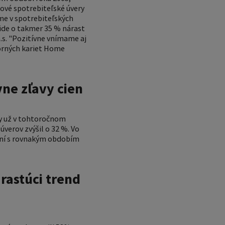
ové spotrebiteľské úvery
me v spotrebiteľských
 ide o takmer 35 % nárast
a.s. "Pozitívne vnímame aj
orných kariet Home
vne zľavy cien
y už v tohtoročnom
verov zvýšil o 32 %. Vo
naní s rovnakým obdobím
rastúci trend