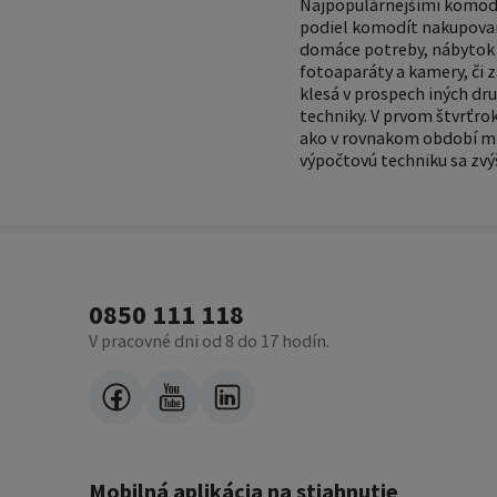
Najpopulárnejšími komodit
podiel komodít nakupovan
domáce potreby, nábytok a
fotoaparáty a kamery, či 
klesá v prospech iných dru
techniky. V prvom štvrťr
ako v rovnakom období min
výpočtovú techniku sa zvýš
0850 111 118
V pracovné dni od 8 do 17 hodín.
Mobilná aplikácia na stiahnutie