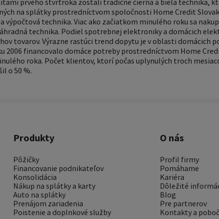
ami prvého štvrťroka zostali tradične čierna a biela technika, kt
ých na splátky prostredníctvom spoločnosti Home Credit Slovaki
 výpočtová technika. Viac ako začiatkom minulého roku sa nakupo
záhradná technika. Podiel spotrebnej elektroniky a domácich ele
hov tovarov. Výrazne rastúci trend dopytu je v oblasti domácich p
oku 2006 financovalo domáce potreby prostredníctvom Home Credi
ulého roka. Počet klientov, ktorí počas uplynulých troch mesiaco
il o 50 %.
Produkty
O nás
Pôžičky
Profil firmy
Financovanie podnikateľov
Pomáhame
Konsolidácia
Kariéra
Nákup na splátky a karty
Dôležité informá
Auto na splátky
Blog
Prenájom zariadenia
Pre partnerov
Poistenie a doplnkové služby
Kontakty a pobo