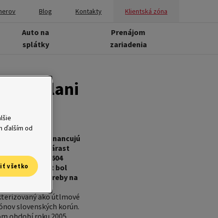
nerov
Blog
Kontakty
Klientská zóna
Auto na
Prenájom
splátky
zariadenia
c ako vlani
lšie
ým ďalším od
mto spôsobom financujú
edit Slovakia nárast
 celkový obrat 604
iť všetko
 Dynamický rast bol
em o domáce potreby na
kterizovaný ako útlmové
ónov slovenských korún.
om období roku 2005,