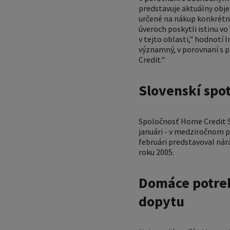
predstavuje aktuálny obje
určené na nákup konkrétne
úveroch poskytli istinu v
v tejto oblasti," hodnotí 
významný, v porovnaní s 
Credit."
Slovenskí spot
Spoločnosť Home Credit 
januári - v medziročnom p
februári predstavoval ná
roku 2005.
Domáce potreby
dopytu