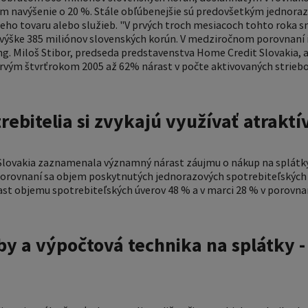
m navýšenie o 20 %. Stále obľúbenejšie sú predovšetkým jednoraz
ho tovaru alebo služieb. "V prvých troch mesiacoch tohto roka s
o výške 385 miliónov slovenských korún. V medziročnom porovnaní
Ing. Miloš Stibor, predseda predstavenstva Home Credit Slovakia, 
prvým štvrťrokom 2005 až 62% nárast v počte aktivovaných strieb
rebitelia si zvykajú využívať atraktí
Slovakia zaznamenala významný nárast záujmu o nákup na splátk
orovnaní sa objem poskytnutých jednorazových spotrebiteľských ú
rast objemu spotrebiteľských úverov 48 % a v marci 28 % v porov
 a výpočtová technika na splátky - 