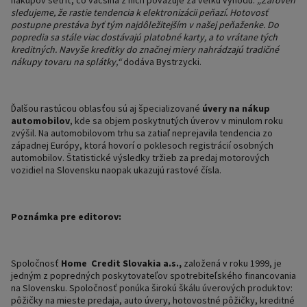
nákupov šetriť, čo väčšina z nich považuje za veľkú výhodu.
„Zároveň
sledujeme, že rastie tendencia k elektronizácii peňazí. Hotovosť
postupne prestáva byť tým najdôležitejším v našej peňaženke. Do
popredia sa stále viac dostávajú platobné karty, a to vrátane tých
kreditných. Navyše kreditky do značnej miery nahrádzajú tradičné
nákupy tovaru na splátky,“
dodáva Bystrzycki.
Ďalšou rastúcou oblasťou sú aj špecializované
úvery na nákup
automobilov
, kde sa objem poskytnutých úverov v minulom roku
zvýšil. Na automobilovom trhu sa zatiaľ neprejavila tendencia zo
západnej Európy, ktorá hovorí o poklesoch registrácií osobných
automobilov. Štatistické výsledky tržieb za predaj motorových
vozidiel na Slovensku naopak ukazujú rastové čísla.
Poznámka pre editorov:
Spoločnosť
Home Credit Slovakia a.s.,
založená v roku 1999, je
jedným z popredných poskytovateľov spotrebiteľského financovania
na Slovensku. Spoločnosť ponúka širokú škálu úverových produktov:
pôžičky na mieste predaja, auto úvery, hotovostné pôžičky, kreditné