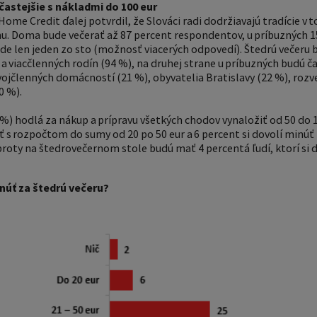
astejšie s nákladmi do 100 eur
me Credit ďalej potvrdil, že Slováci radi dodržiavajú tradície v t
u. Doma bude večerať až 87 percent respondentov, u príbuzných 15
bude len jeden zo sto (možnosť viacerých odpovedí). Štedrú večeru
r a viacčlenných rodín (94 %), na druhej strane u príbuzných budú ča
ojčlenných domácností (21 %), obyvatelia Bratislavy (22 %), rozve
0 %).
%) hodlá za nákup a prípravu všetkých chodov vynaložiť od 50 do 1
ť s rozpočtom do sumy od 20 po 50 eur a 6 percent si dovolí minúť 
roty na štedrovečernom stole budú mať 4 percentá ľudí, ktorí si do
úť za štedrú večeru?