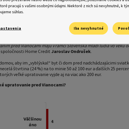
za ňu minú celkovo od 50 do 100 eur.
ktoré pracujú s vašimi osobnými údajmi. Niektoré z nich sú nevyhnutné, k t
ujeme súhlas.
ádza, že pred vianočnými sviatkami pravidelne robia veľké upratov
ercent tak robí niekedy a 8 percent priznáva, že predvianočné veľ
e.“ Drvivá väčšina pritom upratuje vo vlastnej réžii, je ich až 91 p
nastavenia
Iba nevyhnutné
Povol
 alebo klasickej upratovačke.
„Dáta z prieskumu ukázali, že veľké 
 hlavného mesta, kde je takýchto 15 percent opýtaných, na druhej str
aním pred Vianocami majú v rámci Slovenska mladí ľudia vo veku od
zo spoločnosti Home Credit
Jaroslav Ondrušek
.
 domov, aby im „vyblýskal“ byt či dom pred nadchádzajúcimi sviatk
necelá štvrtina (24 %) na to minie 50 až 100 eur a ďalších 25 percen
torých veľké upratovanie vyjde aj na viac ako 200 eur.
ľké upratovanie pred Vianocami?