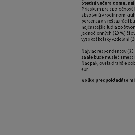
Štedrá večera doma, najč
Prieskum pre spoločnosť Ho
absolvujú v rodinnom kruh
percentá a v reštaurácii 
najčastejšie ľudia zo štvo
jednočlenných (29 %) či dv
vysokoškolsky vzdelaní (2
Najviac respondentov (35 
sa ale bude musieť zmesti
Naopak, oveľa drahšie dob
eur.
Koľko predpokladáte min