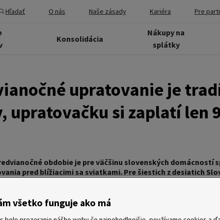
Hľadať
O nás
Naše zásady
Kariéra
Pre part
e
Nákupy na
Konsolidácia
v
splátky
ianočné upratovanie je trad
 upratovačku si zaplatí len 9
redvianočné obdobie je pre väčšinu slovenských domácností s
ania pred blížiacimi sa sviatkami. Pre šiestich z desiatich Slo
 záležitosťou, ďalšia tretina to robí aspoň niekedy. Ako ukáz
it*, len 9 percent opýtaných zverí „vyblýskanie“ bytu či dom
r 40 percent ľudí za to zaplatí sumu do 50 eur, štvrtina však 
ám všetko funguje ako má
eur. Štedrú večeru bude mať podľa prieskumu doma až 87 percen
s bolo prezeranie nášho webu čo najpohodlnejšie, používame cookies a ďa