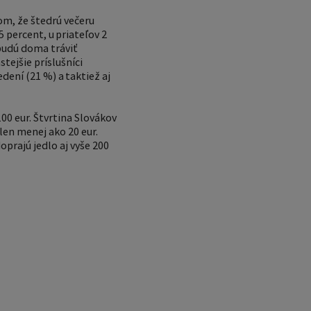
om, že štedrú večeru
 percent, u priateľov 2
 budú doma tráviť
stejšie príslušníci
dení (21 %) a taktiež aj
00 eur. Štvrtina Slovákov
len menej ako 20 eur.
prajú jedlo aj vyše 200