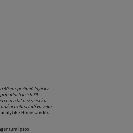
o 50 eur počítajú logicky
 prípadoch je ich 39
rcent a taktiež s čistým
ná aj tretina ľudí vo veku
analytik z Home Creditu
 agentúra Ipsos