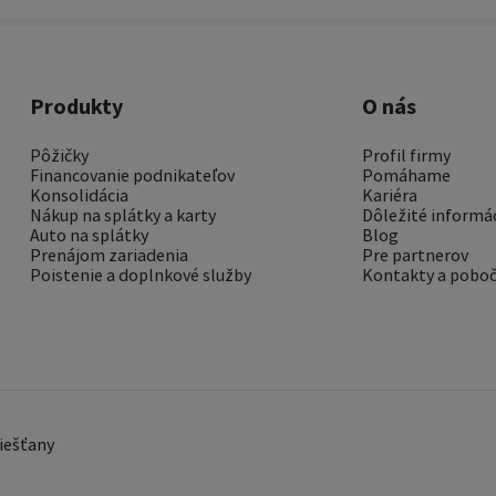
Produkty
O nás
Pôžičky
Profil firmy
Financovanie podnikateľov
Pomáhame
Konsolidácia
Kariéra
Nákup na splátky a karty
Dôležité informá
Auto na splátky
Blog
Prenájom zariadenia
Pre partnerov
Poistenie a doplnkové služby
Kontakty a pobo
Piešťany