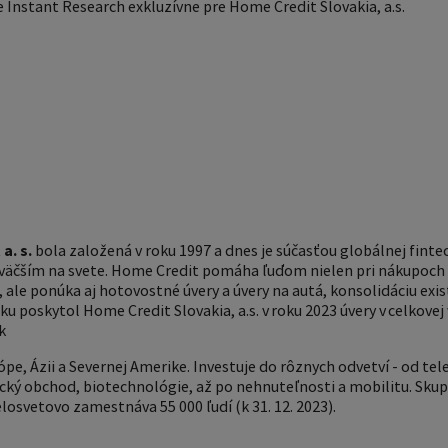
 Instant Research exkluzívne pre Home Credit Slovakia, a.s.
a. s.
bola založená v roku 1997 a dnes je súčasťou globálnej fintec
jväčším na svete. Home Credit pomáha ľuďom nielen pri nákupoch 
ale ponúka aj hotovostné úvery a úvery na autá, konsolidáciu exist
ku poskytol Home Credit Slovakia, a.s. v roku 2023 úvery v celkovej 
k
pe, Ázii a Severnej Amerike. Investuje do rôznych odvetví - od tel
ický obchod, biotechnológie, až po nehnuteľnosti a mobilitu. Sku
elosvetovo zamestnáva 55 000 ľudí (k 31. 12. 2023).