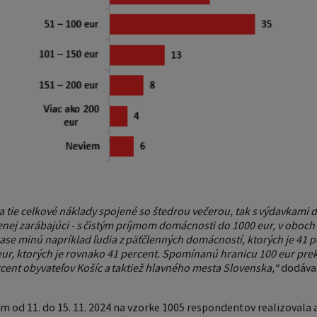
a tie celkové náklady spojené so štedrou večerou, tak s výdavkami d
 menej zarábajúci - s čistým príjmom domácnosti do 1000 eur, v oboch
zase minú napríklad ľudia z päťčlenných domácností, ktorých je 41 pe
r, ktorých je rovnako 41 percent. Spomínanú hranicu 100 eur preko
rcent obyvateľov Košíc a taktiež hlavného mesta Slovenska,“
dodáva 
m od 11. do 15. 11. 2024 na vzorke 1005 respondentov realizovala