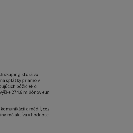
h skupiny, ktorá vo
na splátky priamo v
ujúcich pôžičiek či
výške 274,6 miliónov eur.
ekomunikácií a médií, cez
pina má aktíva v hodnote