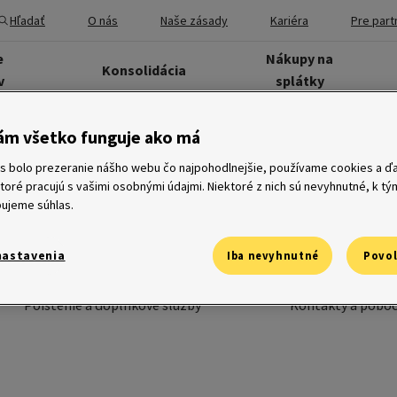
Hľadať
O nás
Naše zásady
Kariéra
Pre part
e
Nákupy na
Konsolidácia
v
splátky
ám všetko funguje ako má
Produkty
O nás
s bolo prezeranie nášho webu čo najpohodlnejšie, používame cookies a ďa
ktoré pracujú s vašimi osobnými údajmi. Niektoré z nich sú nevyhnutné, k t
ujeme súhlas.
Pôžičky
Profil firmy
Financovanie podnikateľov
Pomáhame
Konsolidácia
Kariéra
nastavenia
Nákup na splátky a karty
Dôležité informá
Iba nevyhnutné
Povol
Auto na splátky
Blog
Prenájom zariadenia
Pre partnerov
Poistenie a doplnkové služby
Kontakty a pobo