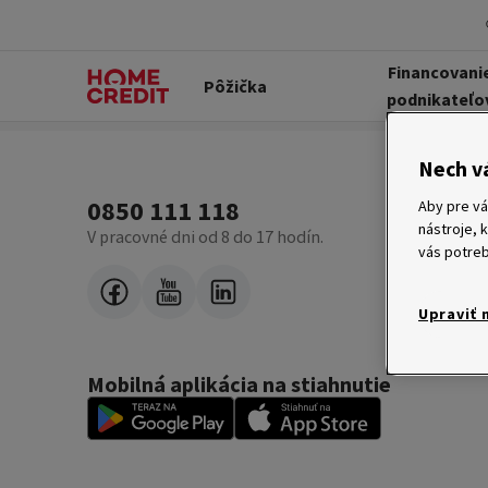
Financovani
Pôžička
podnikateľo
Nech v
0850 111 118
Aby pre vá
nástroje, 
V pracovné dni od 8 do 17 hodín.
vás potreb
Upraviť 
Mobilná aplikácia na stiahnutie