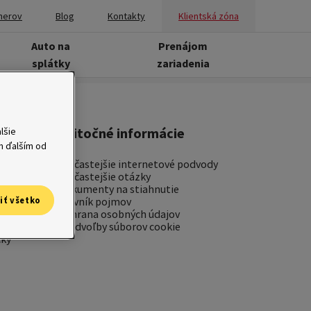
nerov
Blog
Kontakty
Klientská zóna
Auto na
Prenájom
splátky
zariadenia
Užitočné informácie
lšie
ým ďalším od
Najčastejšie internetové podvody
Najčastejšie otázky
Dokumenty na stiahnutie
cie
Slovník pojmov
iť všetko
Ochrana osobných údajov
Predvoľby súborov cookie
čky