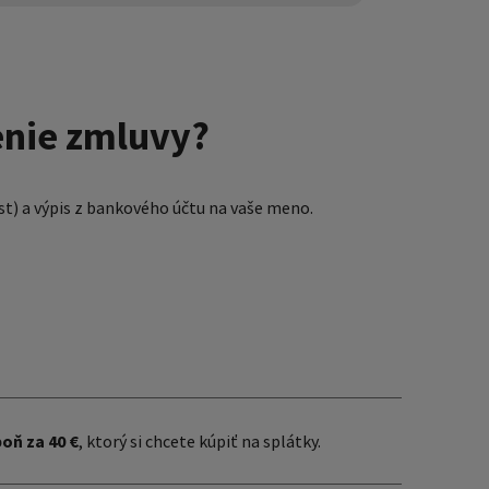
enie zmluvy?
st) a výpis z bankového účtu na vaše meno.
oň za 40 €
, ktorý si chcete kúpiť na splátky.