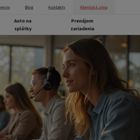
nerov
Blog
Kontakty
Klientská zóna
Auto na
Prenájom
splátky
zariadenia