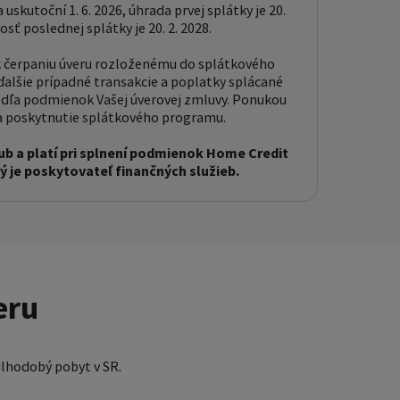
uskutoční 1. 6. 2026, úhrada prvej splátky je 20.
osť poslednej splátky je 20. 2. 2028.
k čerpaniu úveru rozloženému do splátkového
alšie prípadné transakcie a poplatky splácané
ľa podmienok Vašej úverovej zmluvy. Ponukou
a poskytnutie splátkového programu.
ľub a platí pri splnení podmienok Home Credit
rý je poskytovateľ finančných služieb.
eru
 dlhodobý pobyt v SR.