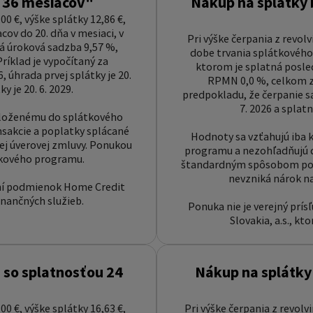
a 36 mesiacov"
Nákup na splátky 
00 €, výške splátky 12,86 €,
ov do 20. dňa v mesiaci, v
Pri výške čerpania z revolv
ná úroková sadzba 9,57 %,
dobe trvania splátkového 
ríklad je vypočítaný za
ktorom je splatná posled
, úhrada prvej splátky je 20.
RPMN 0,0 %, celkom za
y je 20. 6. 2029.
predpokladu, že čerpanie sa 
7. 2026 a splatn
ozloženému do splátkového
sakcie a poplatky splácané
Hodnoty sa vzťahujú iba 
 úverovej zmluvy. Ponukou
programu a nezohľadňujú ď
tkového programu.
štandardným spôsobom pod
nevzniká nárok n
není podmienok Home Credit
finančných služieb.
Ponuka nie je verejný prí
Slovakia, a.s., kt
 so splatnosťou 24
Nákup na splátky
00 €, výške splátky 16,63 €,
Pri výške čerpania z revolv