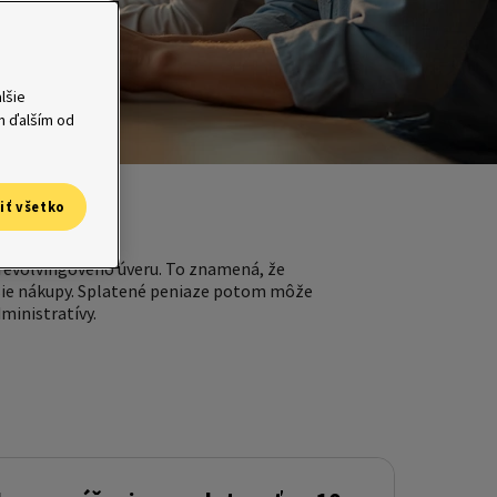
lšie
ým ďalším od
iť všetko
revolvingového úveru. To znamená, že
alšie nákupy. Splatené peniaze potom môže
ministratívy.