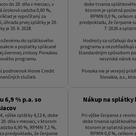
ov do 20. dňa v mesiaci, v
dobe trvania splátkového
ná úroková sadzba 0,00 %,
ktorom je splatná posled
íklad je vypočítaný za
RPMN 0,0 %, celkom za
, úhrada prvej splátky je 20.
predpokladu, že čerpanie sa 
y je 20. 6. 2028.
7. 2026 a splatn
ozloženému do splátkového
Hodnoty sa vzťahujú iba 
sakcie a poplatky splácané
programu a nezohľadňujú ď
 úverovej zmluvy. Ponukou
štandardným spôsobom pod
tkového programu.
nevzniká nárok n
není podmienok Home Credit
Ponuka nie je verejný prí
finančných služieb.
Slovakia, a.s., kt
 6,9 % p.a. so
Nákup na splátky 
siacov
€, výške splátky 4,12 €, dobe
Pri výške čerpania z revolv
20. dňa v mesiaci, v ktorom
dobe trvania splátkového 
 sadzba 6,90 %, RPMN 7,1 %,
ktorom je splatná posled
 za predpokladu, že čerpanie
RPMN 0,0 %, celkom za