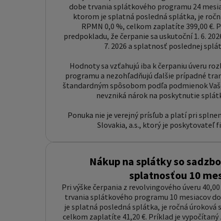
dobe trvania splátkového programu 24 mesiac
ktorom je splatná posledná splátka, je roč
RPMN 0,0 %, celkom zaplatíte 399,00 €. Pr
predpokladu, že čerpanie sa uskutoční 1. 6. 2026
7. 2026 a splatnosť poslednej splátk
Hodnoty sa vzťahujú iba k čerpaniu úveru r
programu a nezohľadňujú ďalšie prípadné tran
štandardným spôsobom podľa podmienok Vašej
nevzniká nárok na poskytnutie splá
Ponuka nie je verejný prísľub a platí pri spl
Slovakia, a.s., ktorý je poskytovateľ 
Nákup na splátky so sadzbou
splatnosťou 10 me
Pri výške čerpania z revolvingového úveru 40,00 
trvania splátkového programu 10 mesiacov do 
je splatná posledná splátka, je ročná úroková
celkom zaplatíte 41,20 €. Príklad je vypočítaný