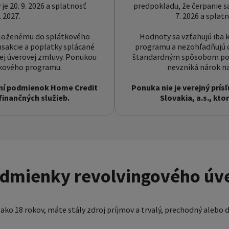
 je 20. 9. 2026 a splatnosť
predpokladu, že čerpanie sa 
. 2027.
7. 2026 a splatn
ozloženému do splátkového
Hodnoty sa vzťahujú iba 
sakcie a poplatky splácané
programu a nezohľadňujú ď
 úverovej zmluvy. Ponukou
štandardným spôsobom pod
tkového programu.
nevzniká nárok n
lnení podmienok Home Credit
Ponuka nie je verejný prís
 finančných služieb.
Slovakia, a.s., kto
dmienky revolvingového úv
í ako 18 rokov, máte stály zdroj príjmov a trvalý, prechodný alebo