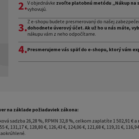
2.
V objednávke
zvoľte platobnú metódu „Nákup na 
vyhovujú.
Z e-shopu budete presmerovaný do našej zabezpečen
3.
dohodnete úverový účet. Ak už ho u nás máte, vy
nákupu vám z neho odpočítame.
4.
Presmerujeme vás späť do e-shopu, ktorý vám exp
úver na základe požiadaviek zákona:
roková sadzba 26,28 %, RPMN 32,8 %, celkom zaplatíte 1 502,91 € 
5 €, 131,17 €, 128,80 €, 126,43 €, 124,06 €, 121,68 €, 119,31 €, 116,94
zaokrúhlené.