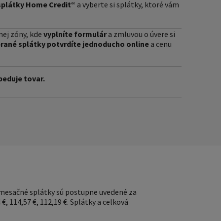
splátky Home Credit“
a vyberte si splátky, ktoré vám
ej zóny, kde
vyplníte formulár
a zmluvou o úvere si
brané splátky potvrdíte jednoducho online
a cenu
eduje tovar.
a mesačné splátky sú postupne uvedené za
 €, 114,57 €, 112,19 €. Splátky a celková