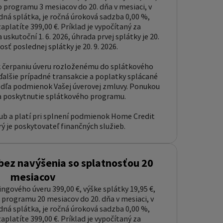
 programu 3 mesiacov do 20. dňa v mesiaci, v
ná splátka, je ročná úroková sadzba 0,00 %,
platíte 399,00 €. Príklad je vypočítaný za
uskutoční 1. 6. 2026, úhrada prvej splátky je 20.
osť poslednej splátky je 20. 9. 2026.
k čerpaniu úveru rozloženému do splátkového
alšie prípadné transakcie a poplatky splácané
ľa podmienok Vašej úverovej zmluvy. Ponukou
a poskytnutie splátkového programu.
sľub a platí pri splnení podmienok Home Credit
orý je poskytovateľ finančných služieb.
bez navýšenia so splatnosťou 20
mesiacov
ingového úveru 399,00 €, výške splátky 19,95 €,
programu 20 mesiacov do 20. dňa v mesiaci, v
ná splátka, je ročná úroková sadzba 0,00 %,
platíte 399,00 €. Príklad je vypočítaný za