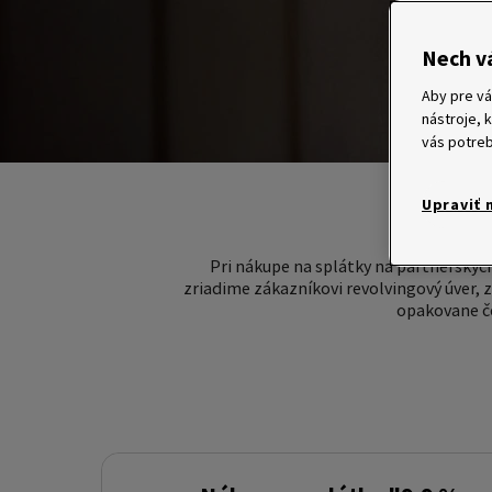
Nech v
Aby pre vá
nástroje, 
vás potreb
Upraviť 
Pri nákupe na splátky na partnerský
zriadime zákazníkovi revolvingový úver, 
opakovane če