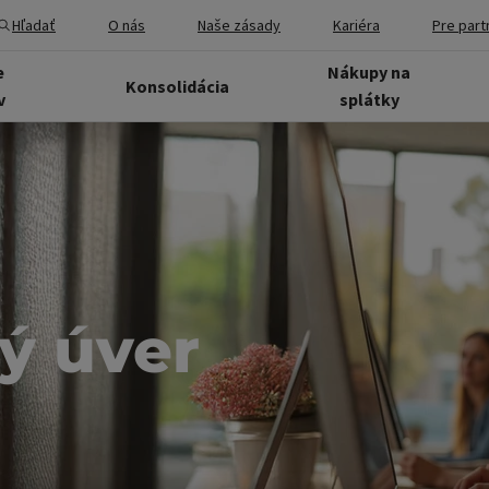
Hľadať
O nás
Naše zásady
Kariéra
Pre part
e
Nákupy na
Konsolidácia
v
splátky
ý úver