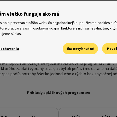
ám všetko funguje ako má
s bolo prezeranie nášho webu čo najpohodlnejšie, používame cookies a ďa
ktoré pracujú s vašimi osobnými údajmi. Niektoré z nich sú nevyhnutné, k t
ujeme súhlas.
nastavenia
Iba nevyhnutné
Povol
Splátkový program v rámci revolvingového úveru
ch e-shopoch umožňujeme využitie splátkového programu v rámci 
z ktorého zaplatí vybraný tovar, a zbytok peňazí mu ostane na ď
rpať podľa potreby. Všetko jednoducho a rýchlo bez zbytočnej ad
Príklady splátkových programov: