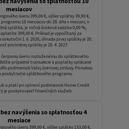
bez navýšenia so splatnosťou 10
mesiacov
ingového úveru 399,00 €, výške splátky 39,90 €,
programu 10 mesiacov do 20. dňa v mesiaci, v
ná splátka, je ročná úroková sadzba 0,00 %,
platíte 399,00 €. Príklad je vypočítaný za
uskutoční 1. 6. 2026, úhrada prvej splátky je 20.
osť poslednej splátky je 20. 4. 2027.
k čerpaniu úveru rozloženému do splátkového
alšie prípadné transakcie a poplatky splácané
ľa podmienok Vašej úverovej zmluvy. Ponukou
a poskytnutie splátkového programu.
sľub a platí pri splnení podmienok Home Credit
orý je poskytovateľ finančných služieb.
 bez navýšenia so splatnosťou 4
mesiace
ingového úveru 399,00 €, výške splátky 133,00 €,