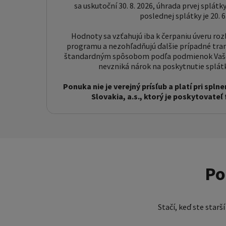
sa uskutoční 30. 8. 2026, úhrada prvej splátky
poslednej splátky je 20. 6
Hodnoty sa vzťahujú iba k čerpaniu úveru r
programu a nezohľadňujú ďalšie prípadné tran
štandardným spôsobom podľa podmienok Vašej
nevzniká nárok na poskytnutie splá
Ponuka nie je verejný prísľub a platí pri sp
Slovakia, a.s., ktorý je poskytovateľ
Po
Stačí, keď ste starš