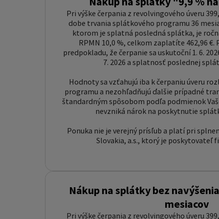
Nákup na splátky "9,9 % n
Pri výške čerpania z revolvingového úveru 399,
dobe trvania splátkového programu 36 mesiac
ktorom je splatná posledná splátka, je roč
RPMN 10,0 %, celkom zaplatíte 462,96 €. P
predpokladu, že čerpanie sa uskutoční 1. 6. 2026
7. 2026 a splatnosť poslednej splátk
Hodnoty sa vzťahujú iba k čerpaniu úveru r
programu a nezohľadňujú ďalšie prípadné tran
štandardným spôsobom podľa podmienok Vašej
nevzniká nárok na poskytnutie splá
Ponuka nie je verejný prísľub a platí pri spl
Slovakia, a.s., ktorý je poskytovateľ 
Nákup na splátky bez navýšenia
mesiacov
Pri výške čerpania z revolvingového úveru 399,