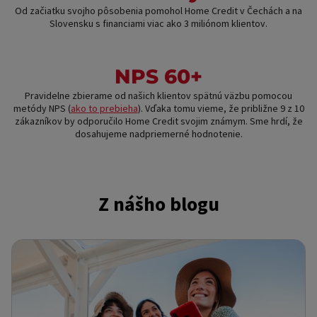
Od začiatku svojho pôsobenia pomohol Home Credit v Čechách a na
Slovensku s financiami viac ako 3 miliónom klientov.
NPS 60+
Pravidelne zbierame od našich klientov spätnú väzbu pomocou
metódy NPS (
ako to prebieha
). Vďaka tomu vieme, že približne 9 z 10
zákazníkov by odporučilo Home Credit svojim známym. Sme hrdí, že
dosahujeme nadpriemerné hodnotenie.
Z nášho blogu