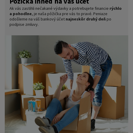
Pôžička ihneď na váš účet
Ak vás zastihli nečakané výdavky a potrebujete financie
rýchlo
a pohodlne
, je naša pôžička pre vás to pravé. Peniaze
odošleme na váš bankový účet
najneskôr druhý deň
po
podpise zmluvy.