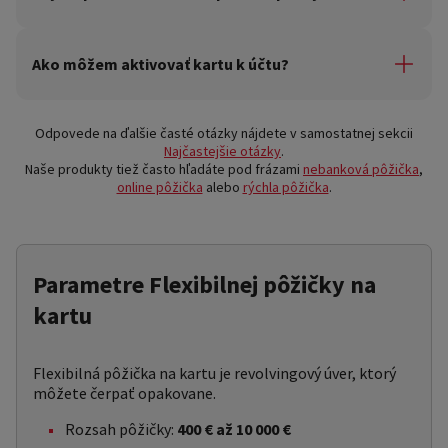
online. Alebo vám po schválení pôžičky zašleme dve
vyhotovenia zmluvy poštou. Zmluvy podpíšte a jedno
Peniaze vám pošleme na bankový účet vedený na vaše
vyhotovenie zmluvy spolu s požadovanými
meno v SR. Splatené peniaze môžete opäť využiť
Ako môžem aktivovať kartu k účtu?
dokumentami nám zašlite späť.
platbou kartou v obchodoch a na internete, vyberať ich
z bankomatu alebo si ich znovu poslať na účet.
Karta je virtuálna a aktivujete si ju na pár kliknutí v našej
mobilnej aplikácii, kde ju budete mať tiež uloženú.
Odpovede na ďalšie časté otázky nájdete v samostatnej sekcii
Virtuálna karta je elektronická podoba klasickej fyzickej
Najčastejšie otázky
.
Naše produkty tiež často hľadáte pod frázami
karty. Akurát nezaberá miesto v peňaženke. Ak chcete
nebanková pôžička
,
online pôžička
alebo
rýchla pôžička
.
plastovú kartu, môžete zavolať na číslo 0850 111 118.
Parametre Flexibilnej pôžičky na
kartu
Flexibilná pôžička na kartu je revolvingový úver, ktorý
môžete čerpať opakovane.
Rozsah pôžičky:
400 € až 10 000 €