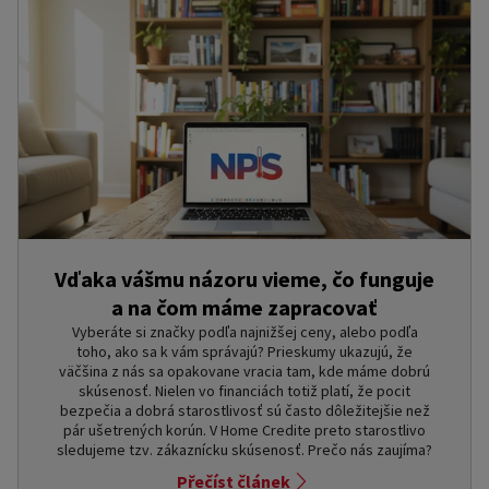
Vďaka vášmu názoru vieme, čo funguje
a na čom máme zapracovať
Vyberáte si značky podľa najnižšej ceny, alebo podľa
toho, ako sa k vám správajú? Prieskumy ukazujú, že
väčšina z nás sa opakovane vracia tam, kde máme dobrú
skúsenosť. Nielen vo financiách totiž platí, že pocit
bezpečia a dobrá starostlivosť sú často dôležitejšie než
pár ušetrených korún. V Home Credite preto starostlivo
sledujeme tzv. zákaznícku skúsenosť. Prečo nás zaujíma?
Přečíst článek