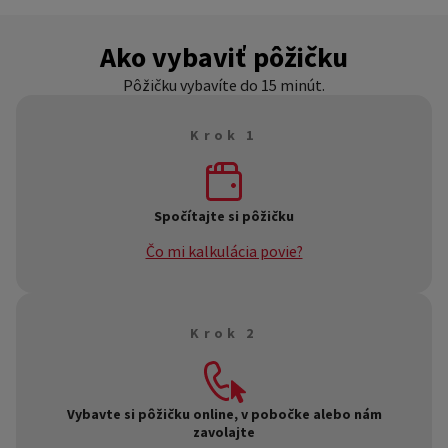
Ako vybaviť pôžičku
Pôžičku vybavíte do 15 minút.
Krok 1
Spočítajte si pôžičku
Čo mi kalkulácia povie?
Co mi kalkulace řekne?
Kalkulačka vám dá predbežné informácie o výške vašej
Krok 2
pôžičky a jej splátke. Presnú ponuku vám dokážeme dať,
až keď nám o sebe prezradíte niekoľko dôležitých
informácií.
Vybavte si pôžičku online, v pobočke alebo nám
zavolajte