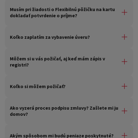
Nie, pre získanie pôžičky ručiteľa nevyžadujeme.
Musím pri žiadosti o Flexibilnú pôžičku na kartu
dokladať potvrdenie o príjme?
Príjem doložíte výpisom z vášho účtu, prípadne ak
dostávate mzdu na účet manžela/ky, tak výpisom z účtu
Koľko zaplatím za vybavenie úveru?
vedeného na manžela/ku alebo potvrdením o príjme od
Vášho zamestnávateľa.
Za vybavenie nášho revolvingového úveru neplatíte
žiadny poplatok, vybavenie úveru je zadarmo.
Môžem si u vás požičať, aj keď mám zápis v
registri?
Bohužiaľ, na túto otázku vám nedokážeme všeobecne
odpovedať. Zavolajte nám alebo si nechajte zavolať.
Koľko si môžem požičať?
Vašu situáciu preberieme a pokúsime sa nájsť najlepšie
riešenie.
Minimálna čiastka, ktorú vám môžeme požičať je 400 €.
Najvyššia je 10 000 €.
Ako vyzerá proces podpisu zmluvy? Zašlete mi ju
domov?
Zmluvu môžete podpísať elektronicky pomocou SMS
podpisu. Tento spôsob môžete použiť pri vybavení
Akým spôsobom mi budú peniaze poskytnuté?