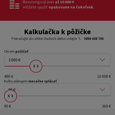
Revolvingový úver
až 10 000 €
môžete využiť
opakovane na čokoľvek.
Kalkulačka k pôžičke
Pokračujte do online žiadosti alebo volajte
0800 608 708
Chcem
požičať
3 000 €
Vyberte si, koľko chcete splácať
400 €
10 000 €
Koľko plánujem
mesačne splácať
95 €
Vyberte si, koľko chcete splácať
95 €
360 €