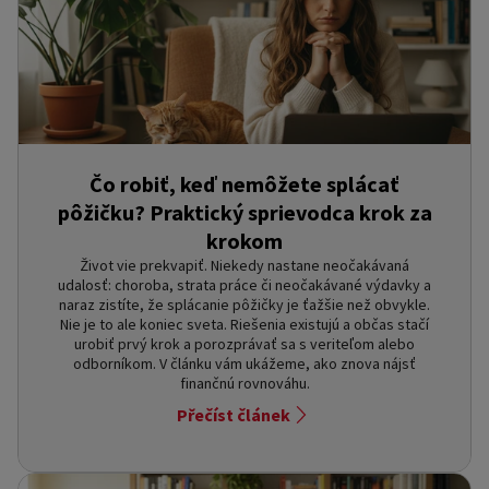
Čo robiť, keď nemôžete splácať
pôžičku? Praktický sprievodca krok za
krokom
Život vie prekvapiť. Niekedy nastane neočakávaná
udalosť: choroba, strata práce či neočakávané výdavky a
naraz zistíte, že splácanie pôžičky je ťažšie než obvykle.
Nie je to ale koniec sveta. Riešenia existujú a občas stačí
urobiť prvý krok a porozprávať sa s veriteľom alebo
odborníkom. V článku vám ukážeme, ako znova nájsť
finančnú rovnováhu.
Přečíst článek