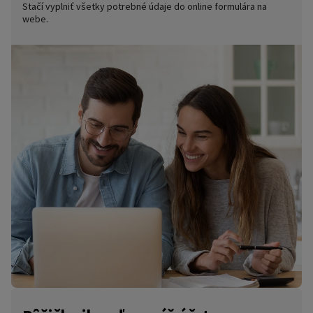
Stačí vyplniť všetky potrebné údaje do online formulára na
na účet.
webe.