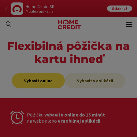
Home Credit SK
Stiahnuť
Mobilná aplikácia
Otvo
Zavr
Flexibilná pôžička na
kartu ihneď
Vybaviť online
Vybaviť v aplikácii
Pôžičku
vybavíte online do 15 minút
na webe alebo
v mobilnej aplikácii.