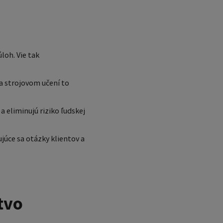
loh. Vie tak
a strojovom učení to
a eliminujú riziko ľudskej
ujúce sa otázky klientov a
tvo