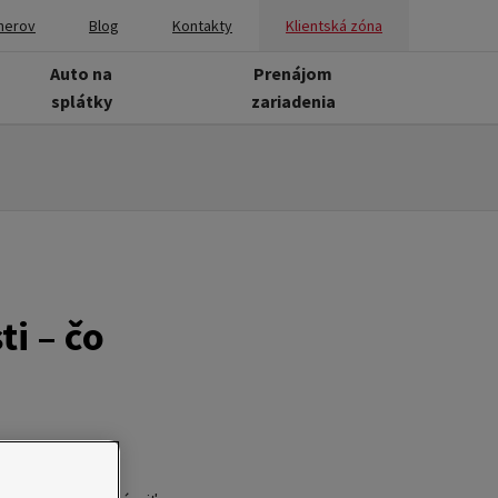
nerov
Blog
Kontakty
Klientská zóna
Auto na
Prenájom
splátky
zariadenia
ti – čo