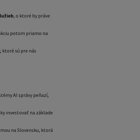
lužieb
, o ktoré by práve
nsakciu potom priamo na
, ktoré sú pre nás
témy AI správy peňazí,
cky investovať na základe
rmou na Slovensku, ktorá