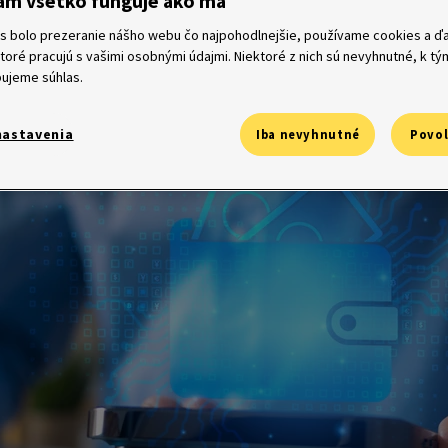
ám všetko funguje ako má
ncie (AI) dokážu počas niekoľkých sekúnd spracovať obrovské obj
 Výnimkou nie je ani svet financií. Pomocou AI odhalíte aktuálne
s bolo prezeranie nášho webu čo najpohodlnejšie, používame cookies a ďa
itosti a poslúži vám tiež ako finančný asistent so širokým rozhľad
ktoré pracujú s vašimi osobnými údajmi. Niektoré z nich sú nevyhnutné, k t
ujeme súhlas.
nastavenia
Iba nevyhnutné
Povol