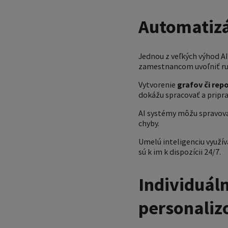
Automatizá
Jednou z veľkých výhod AI
zamestnancom uvoľniť ruk
Vytvorenie
grafov či rep
dokážu spracovať a pripr
AI systémy môžu spravovať
chyby.
Umelú inteligenciu využív
sú k im k dispozícii 24/7.
Individuáln
personaliz