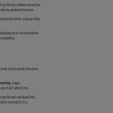
í prístup vďaka analýze
ždému jednotlivcovi.
 konkrétneho zákazníka.
podklady pre finančného
produktu.
 denne ohrozené útokmi
metriu
, napr.
le tiež identity.
 napríklad neúspešné
klých sumách či z