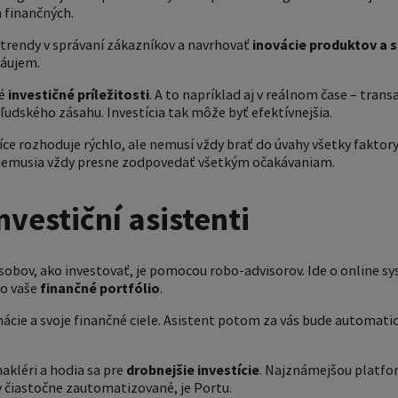
h finančných.
 trendy v správaní zákazníkov a navrhovať
inovácie produktov a s
záujem.
né
investičné príležitosti
. A to napríklad aj v reálnom čase – tra
ľudského zásahu. Investícia tak môže byť efektívnejšia.
síce rozhoduje rýchlo, ale nemusí vždy brať do úvahy všetky faktory
 nemusia vždy presne zodpovedať všetkým očakávaniam.
nvestiční asistenti
bov, ako investovať, je pomocou robo-advisorov. Ide o online sys
 o vaše
finančné portfólio
.
ácie a svoje finančné ciele. Asistent potom za vás bude automati
akléri a hodia sa pre
drobnejšie investície
. Najznámejšou platfo
y čiastočne zautomatizované, je Portu.