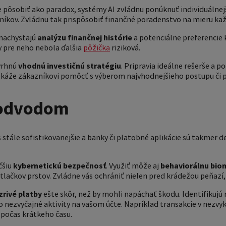
 pôsobiť ako paradox, systémy AI zvládnu ponúknuť individuálnejš
níkov. Zvládnu tak prispôsobiť finančné poradenstvo na mieru ka
 nachystajú
analýzu finančnej histórie
a potenciálne preferencie
y pre neho nebola ďalšia
pôžička
riziková.
vrhnú
vhodnú investičnú stratégiu
. Pripravia ideálne rešerše a 
okáže zákazníkovi pomôcť s výberom najvhodnejšieho postupu či 
podvodom
 stále sofistikovanejšie a banky či platobné aplikácie sú takmer
čšiu
kybernetickú bezpečnosť
. Využiť môže aj
behaviorálnu bio
lačkov prstov. Zvládne vás ochrániť nielen pred krádežou peňazí, a
zrivé platby
ešte skôr, než by mohli napáchať škodu. Identifikujú
o nezvyčajné aktivity na vašom účte. Napríklad transakcie v nezvy
 počas krátkeho času.