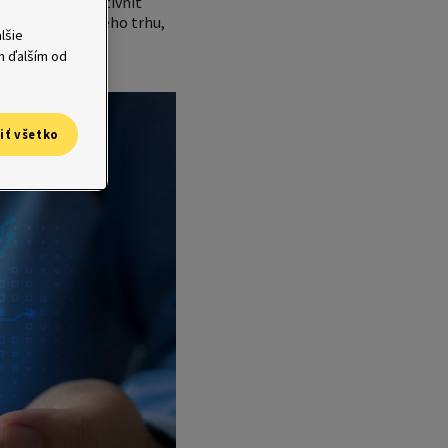
emy dát a zefektívniť
 trendy finančného trhu,
lšie
om na trhu.
ým ďalším od
iť všetko