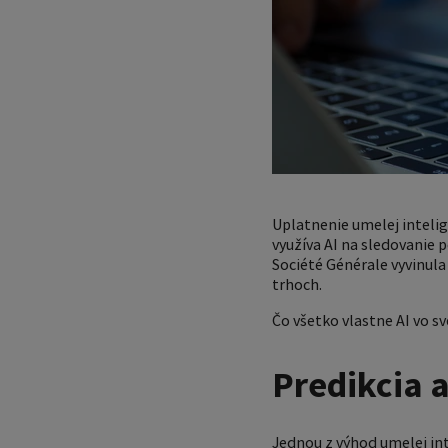
Uplatnenie umelej intelig
využíva AI na sledovanie p
Société Générale vyvinula
trhoch.
Čo všetko vlastne AI vo s
Predikcia a
Jednou z výhod umelej in