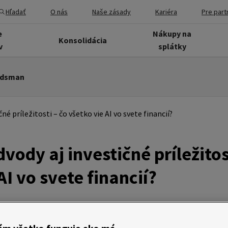
Hľadať
O nás
Naše zásady
Kariéra
Pre part
e
Nákupy na
Konsolidácia
v
splátky
dsman
né príležitosti – čo všetko vie AI vo svete financií?
vody aj investičné príležitos
AI vo svete financií?