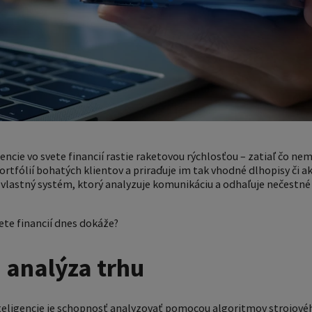
encie vo svete financií rastie raketovou rýchlosťou – zatiaľ čo n
ortfólií bohatých klientov a priraďuje im tak vhodné dlhopisy či a
 vlastný systém, ktorý analyzuje komunikáciu a odhaľuje nečestné
vete financií dnes dokáže?
 analýza trhu
teligencie je schopnosť analyzovať pomocou algoritmov strojové