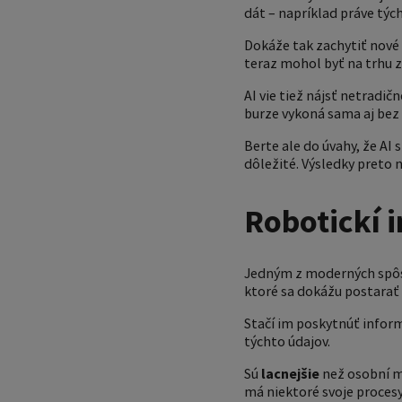
dát – napríklad práve týc
Dokáže tak zachytiť nové
teraz mohol byť na trhu 
AI vie tiež nájsť netradič
burze vykoná sama aj bez 
Berte ale do úvahy, že AI 
dôležité. Výsledky preto
Robotickí i
Jedným z moderných spôso
ktoré sa dokážu postarať
Stačí im poskytnúť inform
týchto údajov.
Sú
lacnejšie
než osobní m
má niektoré svoje proces