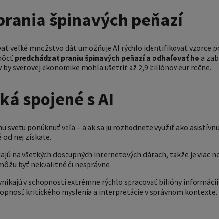
prania špinavých peňazí
ať veľké množstvo dát umožňuje AI rýchlo identifikovať vzorce po
môcť
predchádzať praniu špinavých peňazí a odhaľovať ho
a zab
by svetovej ekonomike mohla ušetriť až 2,9 biliónov eur ročne.
iká spojené s AI
 svetu ponúknuť veľa – a ak sa ju rozhodnete využiť ako asistívnu
 od nej získate.
dajú na všetkých dostupných internetových dátach, takže je viac 
môžu byť nekvalitné či nesprávne.
ynikajú v schopnosti extrémne rýchlo spracovať bilióny informácií
hopnosť kritického myslenia a interpretácie v správnom kontexte.