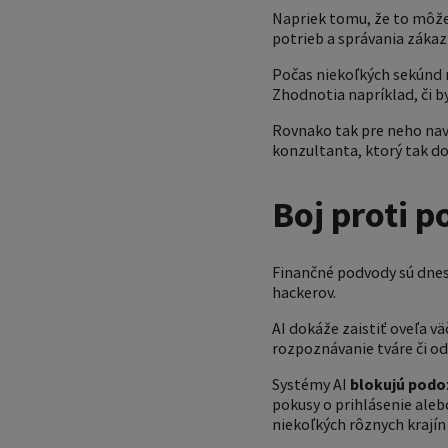
Napriek tomu, že to môže
potrieb a správania zákaz
Počas niekoľkých sekúnd
Zhodnotia napríklad, či b
Rovnako tak pre neho na
konzultanta, ktorý tak d
Boj proti 
Finančné podvody sú dnes
hackerov.
AI dokáže zaistiť oveľa vä
rozpoznávanie tváre či odt
Systémy AI
blokujú podo
pokusy o prihlásenie aleb
niekoľkých rôznych krajín