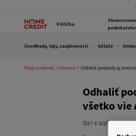
Financovani
Pôžička
podnikateľo
Úvod
Rady, tipy, zaujímavosti
Súťaže
Ombu
Rady a návody
Financie
Odhaliť podvody aj investič
Odhaliť pod
všetko vie 
17. 4. 2025