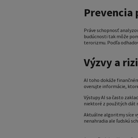
Prevencia 
Práve schopnosť analyzov
budúcnosti tak môže po
terorizmu. Podľa odhadov 
Výzvy a riz
AI toho dokáže finančnému
overujte informácie, ktoré
Výstupy AI sa často zakla
niektoré z použitých dát 
Aktuálne algoritmy síce v
nenahradia ale ľudskú sc