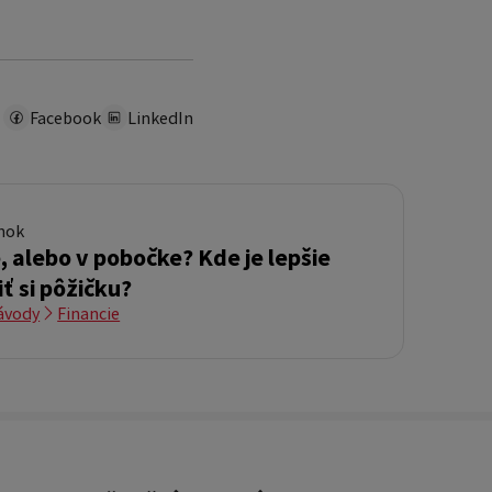
Facebook
LinkedIn
ánok
, alebo v pobočke? Kde je lepšie
ť si pôžičku?
ávody
Financie