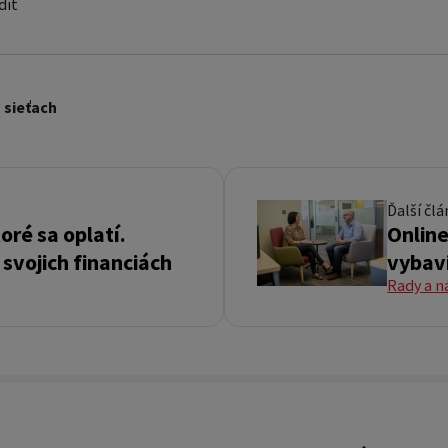
dit
 sieťach
Ďalší čl
oré sa oplatí.
Online
 svojich financiách
vybavi
Rady a n