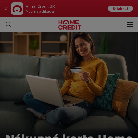
Home Credit SK
Stiahnuť
Mobilná aplikácia
Otvo
Zavr