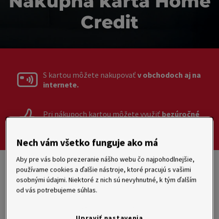
Nákupná karta Home
Credit
S kartou môžete nakupovať
v obchodoch aj na
internete.
Pri nákupoch kartou môžete využiť
bezúročné
obdobie až 51 dní.
Nech vám všetko funguje ako má
Aby pre vás bolo prezeranie nášho webu čo najpohodlnejšie,
Predtým Clubcard kreditná karta,
používame cookies a ďalšie nástroje, ktoré pracujú s vašimi
osobnými údajmi. Niektoré z nich sú nevyhnutné, k tým ďalším
Clubcard kreditná karta Premium,
od vás potrebujeme súhlas.
Clubcard kreditná karta Premium PLUS
a Clubcard kreditná karta Premium
Upraviť nastavenia