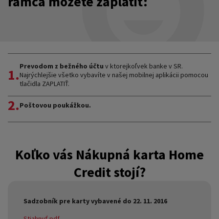
rámca môžete zaplatiť:
Pozor! Splátku je potrebné zaplatiť tak, aby bola
najneskôr do 20. dňa v mesiaci pripísaná na náš účet.
Celkovú výšku dlžnej čiastky sa dozviete v podrobnom
mesačnom výpise, kde nájdete aj prehľad všetkých
vykonaných transakcií.
Prevodom z bežného účtu
v ktorejkoľvek banke v SR.
1.
Najrýchlejšie všetko vybavíte v našej mobilnej aplikácii pomocou
tlačidla ZAPLATIŤ.
2.
Poštovou poukážkou.
Koľko vás Nákupná karta Home
Credit stojí?
Sadzobník pre karty vybavené do 22. 11. 2016
Stiahnuť pdf