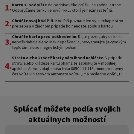
1.
Kartu si podpíšte
do podpisového prúžku na zadnej strane.
Odporúčame tenkú liehovú fixku, ktorá je nezmazateľná.
2.
Chráňte svoj kód PIN.
Kód PIN poznáte len vy, nechajte si ho
pre seba a v žiadnom prípade ho nenoste spolu s kartou.
Chráňte kartu pred poškodením
. Dajte pozor, aby sa karta
3.
nepoškriabala alebo inak nepoškodila, nevystavujte ju vysokým
teplotám alebo magnetickým poliam.
Stratu alebo krádež karty nám ihneď nahláste.
V prípade
4.
straty alebo krádeže kartu okamžite zablokujte v mobilnej
aplikácii. Alebo volajte našu linku 0850 111 118, mimo pracovný
čas voľte v hlasovom automate voľbu „1“ a následne opäť „1“.
Splácať môžete podľa svojich
aktuálnych možností