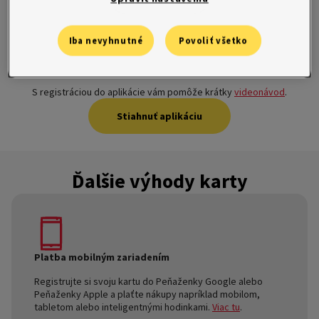
PLUS2.
Iba nevyhnutné
Povoliť všetko
Kartu máte vždy pod kontrolou v mobilnej aplikácii.
S registráciou do aplikácie vám pomôže krátky
videonávod
.
Stiahnuť aplikáciu
Ďalšie výhody karty
Platba mobilným zariadením
Registrujte si svoju kartu do Peňaženky Google alebo
Peňaženky Apple a plaťte nákupy napríklad mobilom,
tabletom alebo inteligentnými hodinkami.
Viac tu
.