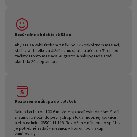
Bezúročné obdobie až 51 dní
Aby ste sa vyhli úrokom z nákupov v konkrétnom mesiaci,
stačí vrátiť celkovú dlžnú sumu späť na účet do 51 dní od
začiatku tohto mesiaca. Augustové nákupy teda stačí
platiť do 20. septembra.
Rozloženie nákupu do splátok
Nákup kartou od 100 € môžete splácať výhodnejšie. Stačí
si sumu rozložiť do pevných splátok v mobilnej aplikácii
alebo na linke 0850 111 118. Rozloženie nákupu do splátok
je potrebné zadať v mesiaci, v ktorom bol nákup
zaúčtovaný.