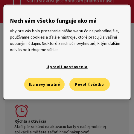
Kartu si aktivujete obratom priamo v našej
mobilnej aplikácii.
Nech vám všetko funguje ako má
Aby pre vás bolo prezeranie nášho webu čo najpohodlnejšie,
Flexibilná pôžička na kartu
je revolvingový úver, ktorý
používame cookies a ďalšie nástroje, ktoré pracujú s vašimi
umožňuje flexibilné splácanie, a splatené peniaze
osobnými údajmi. Niektoré z nich sú nevyhnutné, k tým ďalším
opakovane využívať. A práve s virtuálnou kartou je to
od vás potrebujeme súhlas.
najpohodlnejšie.
Zaplatíte s ňou rovnako jednoducho ako
s plastovou kartou.
Len namiesto hľadania karty v
peňaženke použijete pri platení svoj telefón.
Upraviť nastavenia
Vedenie virtuálnej karty vás nič
Iba nevyhnutné
Povoliť všetko
nestojí
Rýchla aktivácia
Stačí pár sekúnd na aktiváciu karty v našej mobilnej
aplikácii a môžete začať ihneď nakupovať.