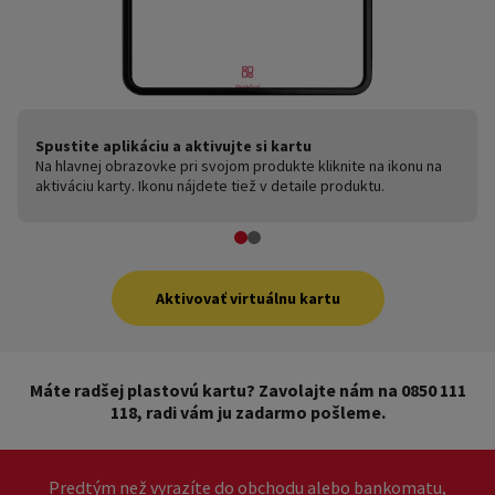
Spustite aplikáciu a aktivujte si kartu
Všetko potvrďte a je to
Na hlavnej obrazovke pri svojom produkte kliknite na ikonu na
Potvrďte, že o virtuálnu kartu máte záujem, aby sme vám ju
aktiváciu karty. Ikonu nájdete tiež v detaile produktu.
hneď mohli sprístupniť v aplikácii.
Aktivovať virtuálnu kartu
Máte radšej plastovú kartu?
Zavolajte nám na 0850 111
118, radi vám ju zadarmo pošleme.
Predtým než vyrazíte do obchodu alebo bankomatu,