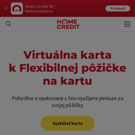
Home Credit SK
Stiahnuť
Mobilná aplikácia
Otvo
Zavr
Virtuálna karta
k Flexibilnej pôžičke
na kartu
Pohodlne a opakovane s ňou využijete peniaze zo
svojej pôžičky.
Vyskúšať kartu