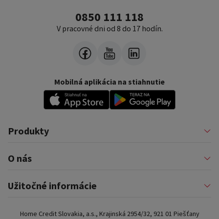
0850 111 118
V pracovné dni od 8 do 17 hodín.
Mobilná aplikácia na stiahnutie
Produkty
Pôžičky
O nás
Financovanie podnikateľov
Konsolidácia
Nákup na splátky a karty
Profil firmy
Užitočné informácie
Auto na splátky
Pomáhame
Prenájom zariadenia
Kariéra
Poistenie a doplnkové služby
Dôležité informácie
Najčastejšie internetové podvody
Home Credit Slovakia, a.s., Krajinská 2954/32, 921 01 Piešťany
Blog
Najčastejšie otázky