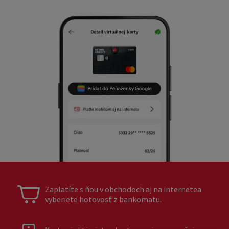
Zaplatíte s ňou v obchodoch aj na internetea
vyberiete hotovosť z bankomatu.