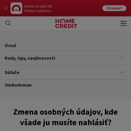
Home Credit SK
Stiahnuť
Mobilná aplikácia
Otvo
Zavr
Úvod
Rady, tipy, zaujímavosti
Financie
Súťaže
Úrady
Ombudsman
Súťaže
Zo života do života
Pravidlá súťaží
Zmena osobných údajov, kde
všade ju musíte nahlásiť?