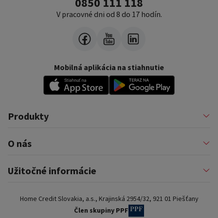
0850 111 118
V pracovné dni od 8 do 17 hodín.
Mobilná aplikácia na stiahnutie
Produkty
Pôžičky
O nás
Financovanie podnikateľov
Konsolidácia
Nákup na splátky a karty
Profil firmy
Užitočné informácie
Auto na splátky
Pomáhame
Prenájom zariadenia
Kariéra
Poistenie a doplnkové služby
Dôležité informácie
Najčastejšie internetové podvody
Home Credit Slovakia, a.s., Krajinská 2954/32, 921 01 Piešťany
Blog
Najčastejšie otázky
Pre partnerov
Dokumenty na stiahnutie
Člen skupiny PPF
Kontakty a pobočky