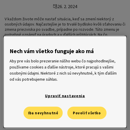
26. 2. 2024
V každom živote môže nastať situácia, keď sa zmení niektorý z
osobných údajov. Najčastejšie je to trvalé bydlisko kvôli sťahovaniu či
zmena priezviska po svadbe, prípadne po rozvode. Túto zmenu je
potrebné oznámiť na úradoch a v ďalších inštitúciách. Na čo
nezabudnúť?
Nech vám všetko funguje ako má
Aby pre vás bolo prezeranie nášho webu čo najpohodlnejšie,
používame cookies a ďalšie nástroje, ktoré pracujú s vašimi
osobnými údajmi. Niektoré z nich sú nevyhnutné, k tým ďalším
od vás potrebujeme súhlas.
Upraviť nastavenia
Iba nevyhnutné
Povoliť všetko