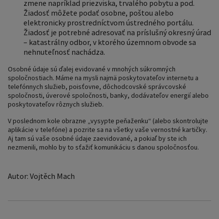
zmene napríklad priezviska, trvalého pobytu a pod.
Žiadosť môžete podať osobne, poštou alebo
elektronicky prostredníctvom ústredného portálu.
Žiadosť je potrebné adresovať na príslušný okresný úrad
– katastrálny odbor, v ktorého územnom obvode sa
nehnuteľnosť nachádza.
Osobné údaje sú ďalej evidované v mnohých súkromných
spoločnostiach. Máme na mysli najmä poskytovateľov internetu a
telefónnych služieb, poisťovne, dôchodcovské správcovské
spoločnosti, úverové spoločnosti, banky, dodávateľov energií alebo
poskytovateľov rôznych služieb.
V poslednom kole obrazne „vysypte peňaženku“ (alebo skontrolujte
aplikácie v telefóne) a pozrite sa na všetky vaše vernostné kartičky.
Aj tam sú vaše osobné údaje zaevidované, a pokiaľ by ste ich
nezmenili, mohlo by to sťažiť komunikáciu s danou spoločnosťou.
Autor: Vojtěch Mach