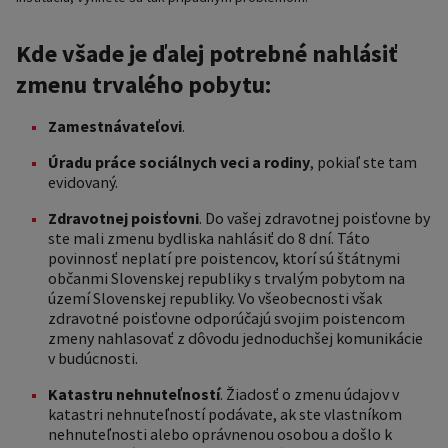
Kde všade je ďalej potrebné nahlásiť
zmenu trvalého pobytu:
Zamestnávateľovi
.
Úradu práce sociálnych veci a rodiny
, pokiaľ ste tam
evidovaný.
Zdravotnej poisťovni
. Do vašej zdravotnej poisťovne by
ste mali zmenu bydliska nahlásiť do 8 dní. Táto
povinnosť neplatí pre poistencov, ktorí sú štátnymi
občanmi Slovenskej republiky s trvalým pobytom na
území Slovenskej republiky. Vo všeobecnosti však
zdravotné poisťovne odporúčajú svojim poistencom
zmeny nahlasovať z dôvodu jednoduchšej komunikácie
v budúcnosti.
Katastru nehnuteľností
. Žiadosť o zmenu údajov v
katastri nehnuteľností podávate, ak ste vlastníkom
nehnuteľnosti alebo oprávnenou osobou a došlo k