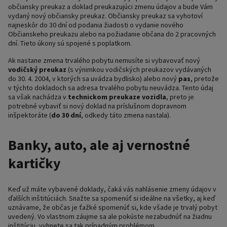
občiansky preukaz a doklad preukazujúci zmenu údajov a bude Vám
vydaný nový občiansky preukaz. Občiansky preukaz sa vyhotoví
najneskôr do 30 dní od podania žiadosti o vydanie nového
Občianskeho preukazu alebo na požiadanie občana do 2 pracovných
dní. Tieto úkony sú spojené s poplatkom.
Ak nastane zmena trvalého pobytu nemusíte si vybavovať nový
vodičský
preukaz
(s výnimkou vodičských preukazov vydávaných
do 30. 4. 2004, v ktorých sa uvádza bydlisko) alebo nový
pas
, pretože
v týchto dokladoch sa adresa trvalého pobytu neuvádza. Tento údaj
sa však nachádza v
technickom
preukaze
vozidla
, preto je
potrebné vybaviť si nový doklad na príslušnom dopravnom
inšpektoráte (
do
30
dní
, odkedy táto zmena nastala).
Banky, auto, ale aj vernostné
kartičky
Keď už máte vybavené doklady, čaká vás nahlásenie zmeny údajov v
ďalších inštitúciách. Snažte sa spomenúť si ideálne na všetky, aj keď
uznávame, že občas je ťažké spomenúť si, kde všade je trvalý pobyt
uvedený. Vo vlastnom záujme sa ale pokúste nezabudnúť na žiadnu
inštitúciu, vyhnete sa tak prípadným problémom.