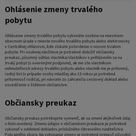
Ohlásenie zmeny trvalého
pobytu
Ohlásenie zmeny trvalého pobytu vykonáte osobne na miestnom
obecnom úrade v mieste nového trvalého pobytu alebo elektronicky
v Centrálnej ohlasovni, kde získate potvrdenie o novom trvalom
pobyte. Pri osobnej návšteve je potrebné doložiť občiansky
preukaz, písomný súhlas vlastníka/vlastníkov s prihlásením sa na
trvalý pobyt (s overenými podpismi), ak nie ste vlastníkom
nehnuteľnosti adresy trvalého pobytu alebo vlastník nie je prítomný,
rodný list (v prípade osoby mladšej ako 15 rokov je potrebná
prítomnosť rodiča), pri návrate zo zahraničia cestovný doklad alebo
osvedčenie o štátnom občianstve.
Občiansky preukaz
Občiansky preukaz potrebujete vymeniť, ak sa zmení akýkoľvek údaj
v ňom uvedený. Zmenu údajov v občianskom preukaze je potrebné
vykonať v oddelení dokladov príslušného Okresného riaditeľstva
Policajného zboru. Na vykonanie zmeny je potrebné priniesť pôvodný