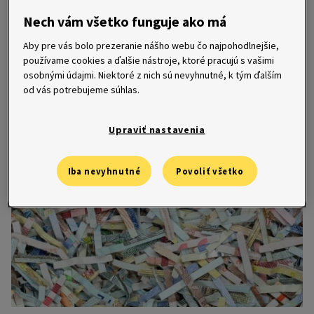
bude stáť
Nech vám všetko funguje ako má
26. 2. 2024
Aby pre vás bolo prezeranie nášho webu čo najpohodlnejšie,
používame cookies a ďalšie nástroje, ktoré pracujú s vašimi
Oblečiete si vyprané džínsy, siahnete do vrecka a fúúúha! – spolu s
osobnými údajmi. Niektoré z nich sú nevyhnutné, k tým ďalším
bielizňou ste vyprali aj zabudnutú 20-eurovú bankovku. V obchode
od vás potrebujeme súhlas.
vám ju nevezmú, ale poradíme vám, kde poškodené peniaze
vymeníte.
Upraviť nastavenia
Iba nevyhnutné
Povoliť všetko