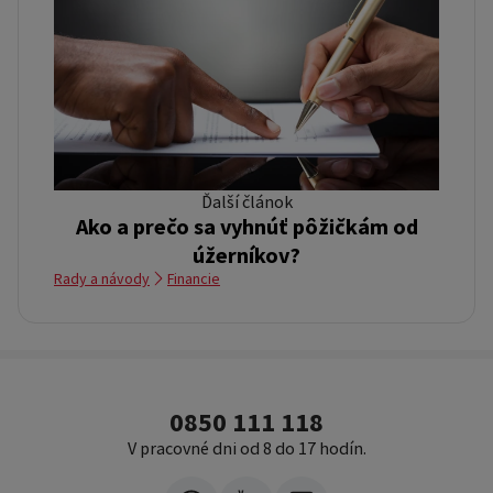
Ďalší článok
Ako a prečo sa vyhnúť pôžičkám od
úžerníkov?
Rady a návody
Financie
0850 111 118
V pracovné dni od 8 do 17 hodín.