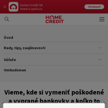
Home Credit SK
Stiahnuť
Mobilná aplikácia
Otvo
Zavr
Úvod
Rady, tipy, zaujímavosti
Financie
Súťaže
Úrady
Ombudsman
Súťaže
Zo života do života
Pravidlá súťaží
Vieme, kde si vymeniť poškodené
a vyprané bankovky a koľko to