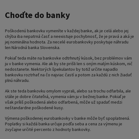
Choďte do banky
Poškodenú bankovku vymeníte v každej banke, ak je celá alebo jej
chýba iba nepatrná časť a neexistuje pochybnosť, že je pravá a aká je
jej nominálna hodnota. Za necelé eurobankovky poskytuje náhradu
len Národná banka Slovenska.
Pokiaľ teda máte na bankovke odtrhnutý kúsok, bez problémov vám
ju v banke vymenia. Ale ak by ste prišli len s oným malým kúskom, nič
nedostanete. Niektorých špekulantov by totiž určite napadlo
bankovku roztrhať na čo najviac častí a potom za každú z nich žiadať
plnú náhradu.
Ak ste teda bankovku omylom vyprali, alebo sa trochu odfarbila, ale
stále je dobre čitateľná, vymenia vám ju v bežnej banke. Pokiaľ je
však príliš poškodená alebo odfarbená, môže už spadať medzi
neštandardne poškodené kusy.
Výmena poškodenej eurobankovky v banke môže byť spoplatnená.
Poplatky si každá banka určuje podľa seba a cena za výmenu je
zvyčajne určité percento z hodnoty bankovky.