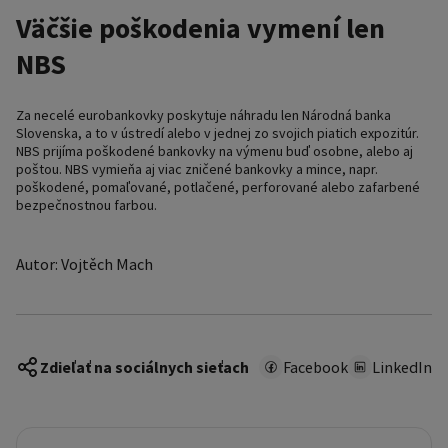
Väčšie poškodenia vymení len
NBS
Za necelé eurobankovky poskytuje náhradu len Národná banka
Slovenska, a to v ústredí alebo v jednej zo svojich piatich expozitúr.
NBS prijíma poškodené bankovky na výmenu buď osobne, alebo aj
poštou. NBS vymieňa aj viac zničené bankovky a mince, napr.
poškodené, pomaľované, potlačené, perforované alebo zafarbené
bezpečnostnou farbou.
Autor: Vojtěch Mach
Zdieľať na sociálnych sieťach
Facebook
LinkedIn