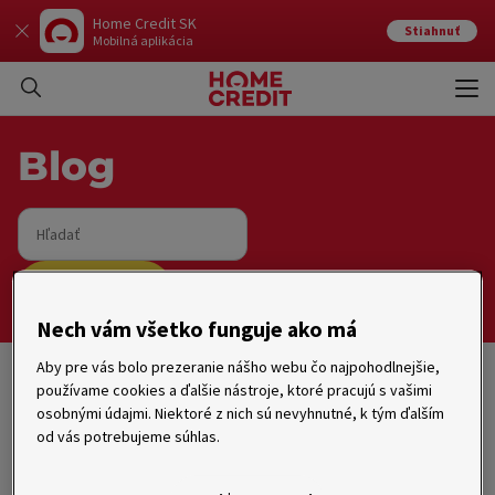
Home Credit SK
Stiahnuť
Mobilná aplikácia
Otvo
Zavr
Blog
Hľadať
Vyhľadať
Nech vám všetko funguje ako má
Aby pre vás bolo prezeranie nášho webu čo najpohodlnejšie,
používame cookies a ďalšie nástroje, ktoré pracujú s vašimi
Úvod
osobnými údajmi. Niektoré z nich sú nevyhnutné, k tým ďalším
od vás potrebujeme súhlas.
Rady, tipy, zaujímavosti
Financie