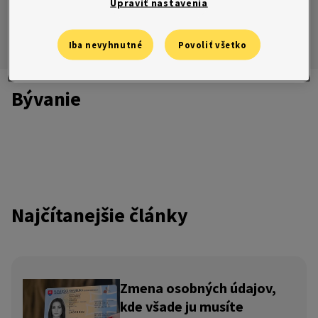
Súťaže
Upraviť nastavenia
Úrady
Ombudsman
Súťaže
Iba nevyhnutné
Povoliť všetko
Zo života do života
Pravidlá súťaží
Bývanie
Najčítanejšie články
Zmena osobných údajov,
kde všade ju musíte