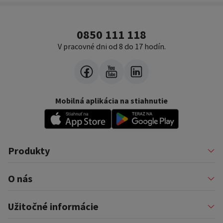
0850 111 118
V pracovné dni od 8 do 17 hodín.
Mobilná aplikácia na stiahnutie
Produkty
Pôžičky
O nás
Financovanie podnikateľov
Konsolidácia
Nákup na splátky a karty
Profil firmy
Užitočné informácie
Auto na splátky
Pomáhame
Prenájom zariadenia
Kariéra