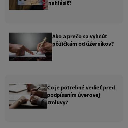
nahlásiť?
Ako a prečo sa vyhnúť
pôžičkám od úžerníkov?
Čo je potrebné vedieť pred
podpísaním úverovej
zmluvy?