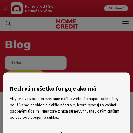
Home Credit SK
Stiahnuť
Mobilná aplikácia
Otvo
Zavr
Blog
Hľadať
Vyhľadať
Nech vám všetko funguje ako má
Aby pre vás bolo prezeranie nášho webu čo najpohodlnejšie,
používame cookies a ďalšie nástroje, ktoré pracujú s vašimi
Úvod
osobnými údajmi. Niektoré z nich sú nevyhnutné, k tým ďalším
od vás potrebujeme súhlas.
Rady, tipy, zaujímavosti
Financie