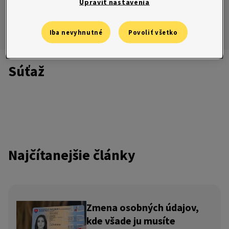
Súťaže
Upraviť nastavenia
Úrady
Ombudsman
Súťaže
Iba nevyhnutné
Povoliť všetko
Zo života do života
Pravidlá súťaží
Súťaž
Najčítanejšie články
Zmena osobných údajov,
kde všade ju musíte