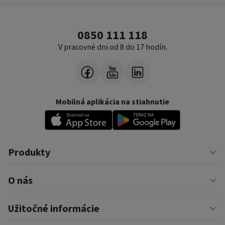
0850 111 118
V pracovné dni od 8 do 17 hodín.
Mobilná aplikácia na stiahnutie
Produkty
Pôžičky
O nás
Financovanie podnikateľov
Konsolidácia
Nákup na splátky a karty
Profil firmy
Užitočné informácie
Auto na splátky
Pomáhame
Prenájom zariadenia
Kariéra