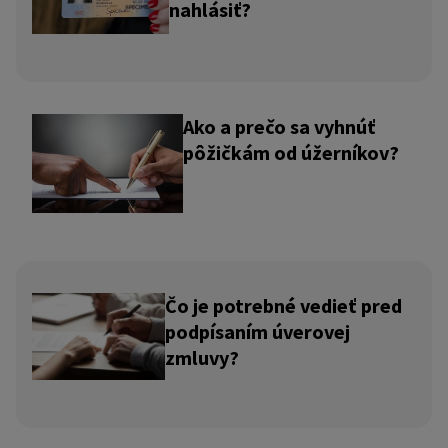
nahlásiť?
Ako a prečo sa vyhnúť
pôžičkám od úžerníkov?
Čo je potrebné vedieť pred
podpísaním úverovej
zmluvy?