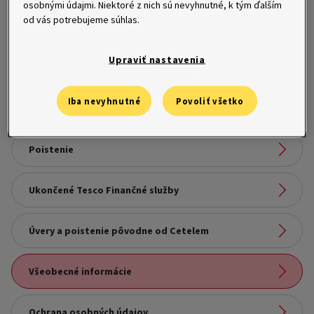
osobnými údajmi. Niektoré z nich sú nevyhnutné, k tým ďalším
Odkaz na stránku:
od vás potrebujeme súhlas.
Bezúčelový úver
Nákupné účty a kreditné karty
Odkaz na stránku:
Upraviť nastavenia
Financovanie podnikateľov
Bezúčelový úver
Odkaz na stránku:
Iba nevyhnutné
Povoliť všetko
Prenájom zariadenia
Financovanie podnikateľov
Odkaz na stránku:
Poistenie
Prenájom zariadenia
Odkaz na stránku:
Ukončené Tesco Finančné služby
Poistenie
Odkaz na stránku:
Úvery a poistenie pôvodne od Cetelem
Ukončené Tesco Finančné služby
Odkaz na stránku:
Všeobecné informácie
Úvery a poistenie pôvodne od Cetelem
Odkaz na stránku:
Ochrana osobných údajov