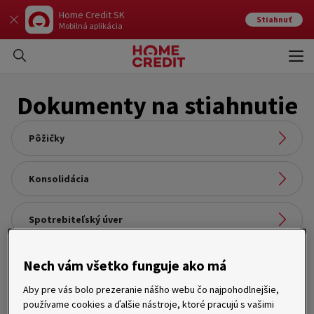
Home Credit SK
Stiahnuť
Mobilná aplikácia
Otvo
Zavr
Dokumenty na stiahnutie
Pôžičky
Odkaz na stránku:
Konsolidácia
Pôžičky
Odkaz na stránku:
Spotrebiteľský úver
Konsolidácia
Odkaz na stránku:
Auto na splátky
Nech vám všetko funguje ako má
Spotrebiteľský úver
Odkaz na stránku:
Aby pre vás bolo prezeranie nášho webu čo najpohodlnejšie,
Nákupné účty a kreditné karty
používame cookies a ďalšie nástroje, ktoré pracujú s vašimi
Auto na splátky